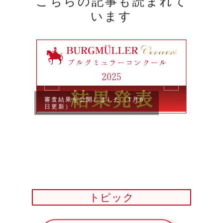
こちらの記事も読まれて
います
審査結果を公開しました（1月6
日更新）
【イ
練習
ライン
トピック