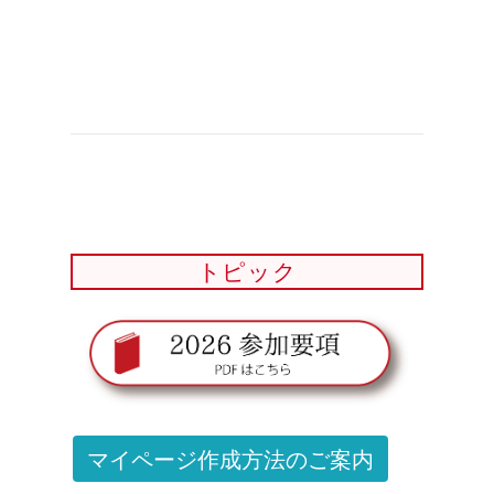
地区
せ（8
トピック
マイページ作成方法のご案内