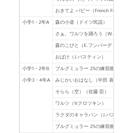
おきてよ パピー（French Folk Tune
小学1・2年A
森の小道（ドイツ民謡）
さぁ、ワルツを踊ろう（W.ギロック
森のこびと（E.フンパーディンク＝
おばけ（J.バスティン）
小学1・2年B
ブルグミュラー 25の練習曲 1-8番
小学3・4年A
みじかいおはなし（中田 喜直）
そらら（空）（佐藤 臣）
ワルツ（V.クロツキン）
ラクダのキャラバン（J.バスティン
ブルグミュラー 25の練習曲 1-8番