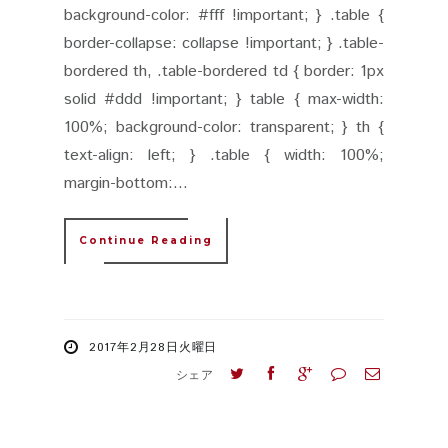
background-color: #fff !important; } .table {
border-collapse: collapse !important; } .table-
bordered th, .table-bordered td { border: 1px
solid #ddd !important; } table { max-width:
100%; background-color: transparent; } th {
text-align: left; } .table { width: 100%;
margin-bottom:...
Continue Reading
2017年2月28日火曜日
シェア