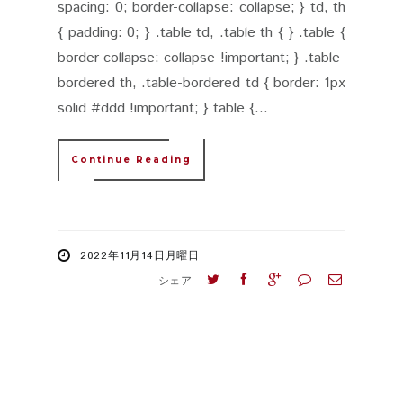
spacing: 0; border-collapse: collapse; } td, th
{ padding: 0; } .table td, .table th { } .table {
border-collapse: collapse !important; } .table-
bordered th, .table-bordered td { border: 1px
solid #ddd !important; } table {...
Continue Reading
2022年11月14日月曜日
シェア