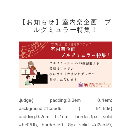
【お知らせ】室内楽企画 ブ
ルグミュラー特集！
.judge{ padding:0.2em 0.4em;
background:#fcd6d6; } h4.title{
padding:0.2em 0.4em; border:1px solid
#bc061b; border-left: 8px solid #d2ab49;