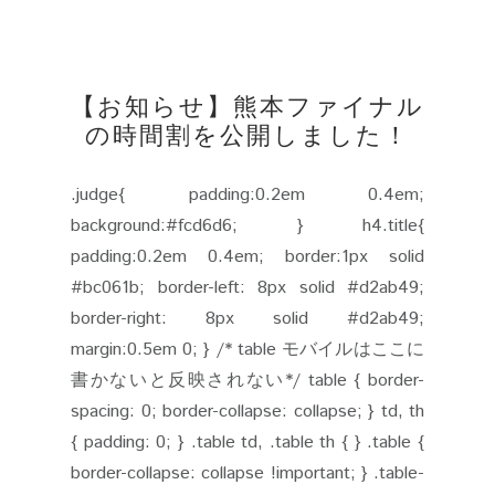
【お知らせ】熊本ファイナル
の時間割を公開しました！
.judge{ padding:0.2em 0.4em;
background:#fcd6d6; } h4.title{
padding:0.2em 0.4em; border:1px solid
#bc061b; border-left: 8px solid #d2ab49;
border-right: 8px solid #d2ab49;
margin:0.5em 0; } /* table モバイルはここに
書かないと反映されない*/ table { border-
spacing: 0; border-collapse: collapse; } td, th
{ padding: 0; } .table td, .table th { } .table {
border-collapse: collapse !important; } .table-