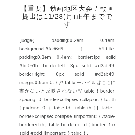
【重要】動画地区大会 / 動画
提出は11/28(月)正午までで
す
.judge{ padding:0.2em 0.4em;
background:#fcd6d6; } h4.title{
padding:0.2em 0.4em; border:1px solid
#bc061b; border-left: 8px solid #d2ab49;
border-right: 8px solid #d2ab49;
margin:0.5em 0; } /* table モバイルはここに
書かないと反映されない*/ table { border-
spacing: 0; border-collapse: collapse; } td, th
{ padding: 0; } .table td, .table th { } .table {
border-collapse: collapse !important; } .table-
bordered th, .table-bordered td { border: 1px
solid #ddd !important; } table {...