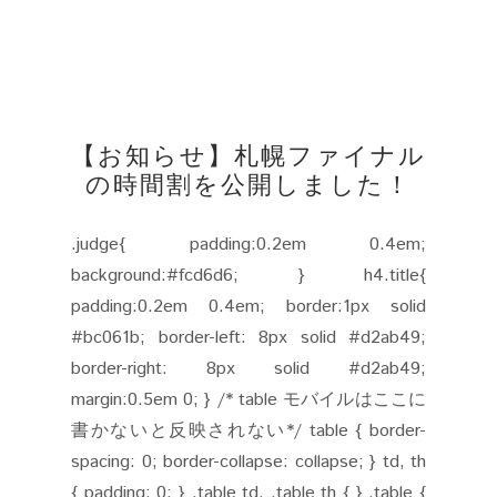
【お知らせ】札幌ファイナル
の時間割を公開しました！
.judge{ padding:0.2em 0.4em;
background:#fcd6d6; } h4.title{
padding:0.2em 0.4em; border:1px solid
#bc061b; border-left: 8px solid #d2ab49;
border-right: 8px solid #d2ab49;
margin:0.5em 0; } /* table モバイルはここに
書かないと反映されない*/ table { border-
spacing: 0; border-collapse: collapse; } td, th
{ padding: 0; } .table td, .table th { } .table {