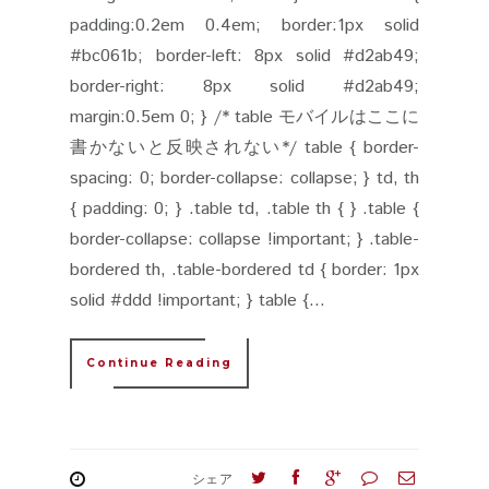
padding:0.2em 0.4em; border:1px solid
#bc061b; border-left: 8px solid #d2ab49;
border-right: 8px solid #d2ab49;
margin:0.5em 0; } /* table モバイルはここに
書かないと反映されない*/ table { border-
spacing: 0; border-collapse: collapse; } td, th
{ padding: 0; } .table td, .table th { } .table {
border-collapse: collapse !important; } .table-
bordered th, .table-bordered td { border: 1px
solid #ddd !important; } table {...
Continue Reading
シェア