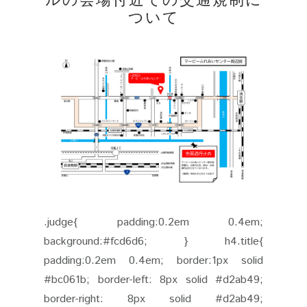
ついて
.judge{ padding:0.2em 0.4em;
background:#fcd6d6; } h4.title{
padding:0.2em 0.4em; border:1px solid
#bc061b; border-left: 8px solid #d2ab49;
border-right: 8px solid #d2ab49;