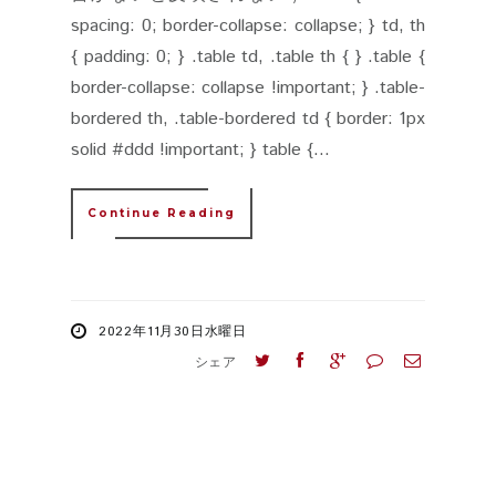
spacing: 0; border-collapse: collapse; } td, th
{ padding: 0; } .table td, .table th { } .table {
border-collapse: collapse !important; } .table-
bordered th, .table-bordered td { border: 1px
solid #ddd !important; } table {...
Continue Reading
2022年11月30日水曜日
シェア