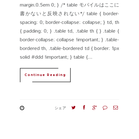
margin:0.5em 0; } /* table モバイルはここに
書かないと反映されない*/ table { border-
spacing: 0; border-collapse: collapse; } td, th
{ padding: 0; } .table td, .table th { } .table {
border-collapse: collapse !important; } .table-
bordered th, .table-bordered td { border: 1px
solid #ddd !important; } table {...
Continue Reading
シェア