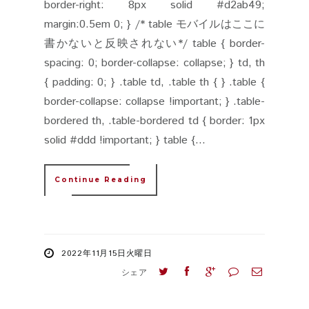
border-right: 8px solid #d2ab49;
margin:0.5em 0; } /* table モバイルはここに
書かないと反映されない*/ table { border-
spacing: 0; border-collapse: collapse; } td, th
{ padding: 0; } .table td, .table th { } .table {
border-collapse: collapse !important; } .table-
bordered th, .table-bordered td { border: 1px
solid #ddd !important; } table {...
Continue Reading
2022年11月15日火曜日
シェア