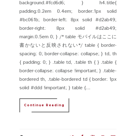
background:#fcd6d6; } h4.title{
padding:0.2em 0.4em; border:1px solid
#bc061b; border-left: 8px solid #d2ab49;
border-right: 8px solid #d2ab49;
margin:0.5em 0; } /* table モバイルはここに
書かないと反映されない*/ table { border-
spacing: 0; border-collapse: collapse; } td, th
{ padding: 0; } .table td, .table th { } .table {
border-collapse: collapse !important; } .table-
bordered th, .table-bordered td { border: 1px
solid #ddd !important; } table {...
Continue Reading