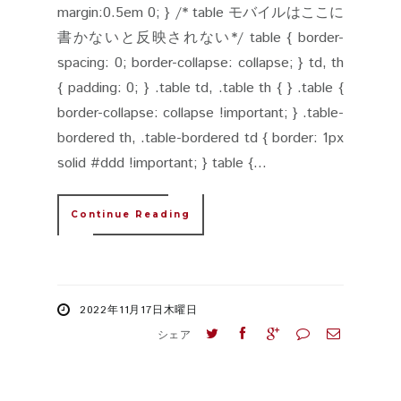
margin:0.5em 0; } /* table モバイルはここに
書かないと反映されない*/ table { border-
spacing: 0; border-collapse: collapse; } td, th
{ padding: 0; } .table td, .table th { } .table {
border-collapse: collapse !important; } .table-
bordered th, .table-bordered td { border: 1px
solid #ddd !important; } table {...
Continue Reading
2022年11月17日木曜日
シェア