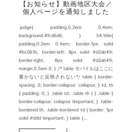
【お知らせ】動画地区大会／
個人ページを通知しました
.judge{ padding:0.2em 0.4em;
background:#fcd6d6; } h4.title{
padding:0.2em 0.4em; border:1px solid
#bc061b; border-left: 8px solid #d2ab49;
border-right: 8px solid #d2ab49;
margin:0.5em 0; } /* table モバイルはここに
書かないと反映されない*/ table { border-
spacing: 0; border-collapse: collapse; } td, th
{ padding: 0; } .table td, .table th { } .table {
border-collapse: collapse !important; } .table-
bordered th, .table-bordered td { border: 1px
solid #ddd !important; } table {...