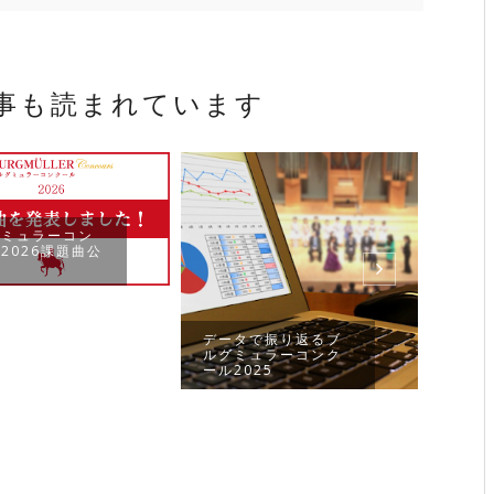
事も読まれています
グミュラーコン
2026課題曲公
データで振り返るブ
202
ルグミュラーコンク
（フ
ール2025
大会