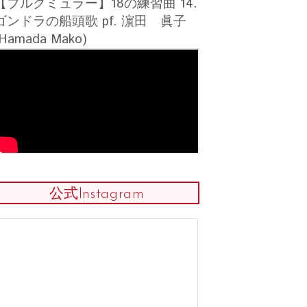
【ブルグミュラー】18の練習曲 14.
ゴンドラの船頭歌 pf. 濵田 眞子
(Hamada Mako)
公式Instagram