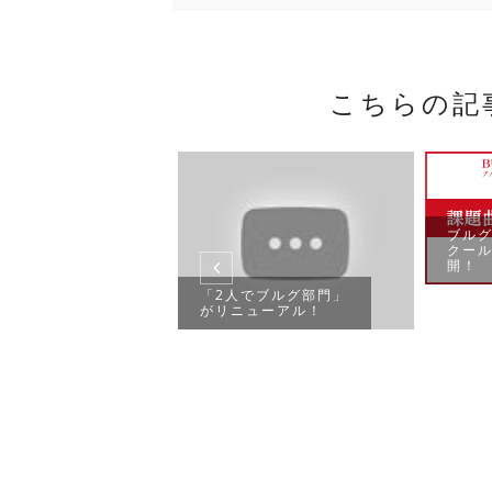
こちらの記
ブル
クール
開！
「2人でブルグ部門」
がリニューアル！
ント紹介】夏
アノ練習会 お
受付中！（オ
ン音楽室...