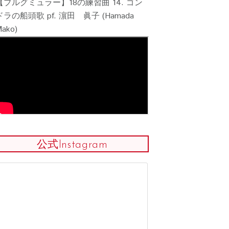
【ブルグミュラー】18の練習曲 14. ゴン
ドラの船頭歌 pf. 濵田 眞子 (Hamada
ako)
公式Instagram