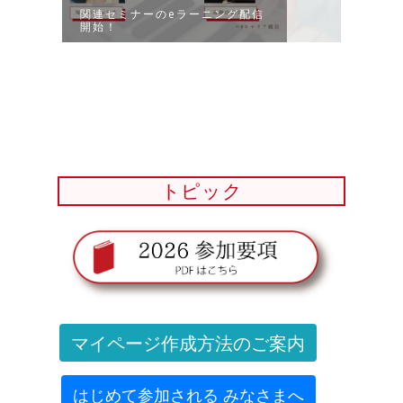
関連セミナーのeラーニング配信
開始！
ファ
た！（
トピック
マイページ作成方法のご案内
はじめて参加される みなさまへ