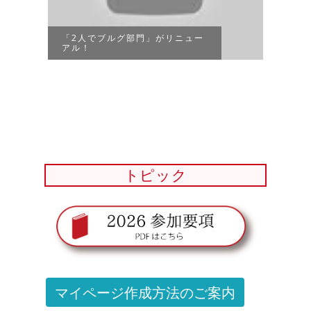
課題
「2人でブルグ部門」がリニュー
アル！
トピック
マイページ作成方法のご案内