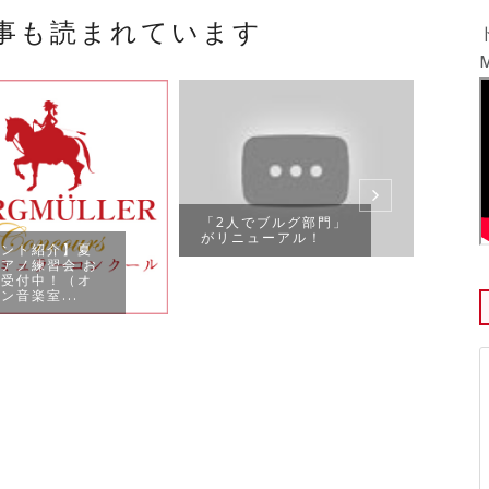
事も読まれています
M
ブル
クール
開！
「2人でブルグ部門」
がリニューアル！
ベント紹介】夏
アノ練習会 お
み受付中！（オ
ン音楽室...