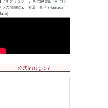
【ブルグミュラー】18の練習曲 14. ゴン
ドラの船頭歌 pf. 濵田 眞子 (Hamada
ako)
グミュラーコン
2026課題曲公
データで振り返るブ
202
ルグミュラーコンク
（フ
ール2025
大会
公式Instagram