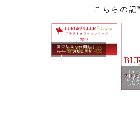
こちらの記
審査結果を公開しま
した（1月6日更新）
【イ
5年度の審査結果
休みピ
イナル／地区
申込
ンライ