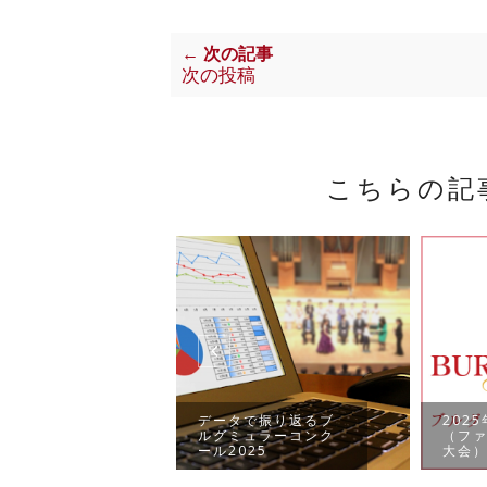
← 次の記事
次の投稿
こちらの記
ミュラーコン
2026課題曲公
データで振り返るブ
202
ルグミュラーコンク
（フ
ール2025
大会