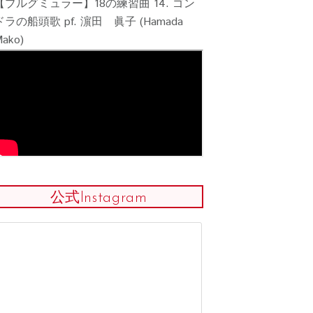
【ブルグミュラー】18の練習曲 14. ゴン
ドラの船頭歌 pf. 濵田 眞子 (Hamada
ako)
公式Instagram
ブル
クール
開！
「2人でブルグ部門」
がリニューアル！
ベント紹介】夏
ピアノ練習会 お
み受付中！（オ
ン音楽室...