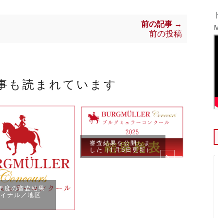
前の記事 →
M
前の投稿
事も読まれています
審査結果を公開しま
した（1月6日更新）
【イ
5年度の審査結果
休み
ァイナル／地区
申込
）
ンライ