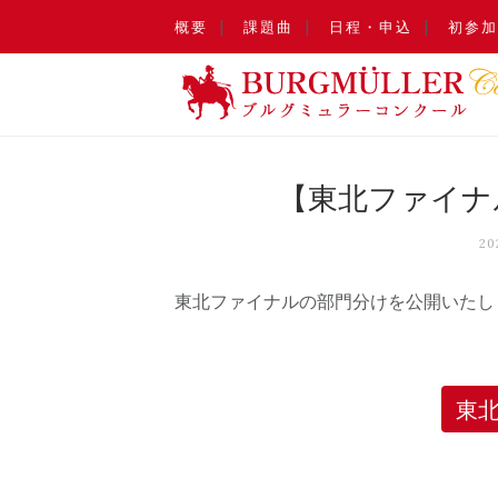
概要
課題曲
日程・申込
初参加
【東北ファイナル
2
東北ファイナルの部門分けを公開いたし
東