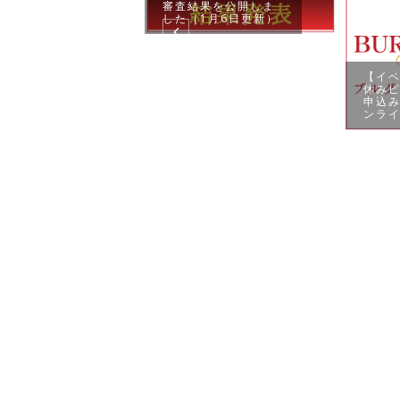
審査結果を公開しま
した（1月6日更新）
【イ
5年度の審査結果
休みピ
イナル／地区
申込
ンライ