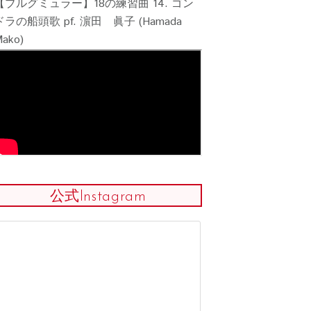
【ブルグミュラー】18の練習曲 14. ゴン
グミュラーコン
2026課題曲公
ドラの船頭歌 pf. 濵田 眞子 (Hamada
ako)
データで振り返るブ
ルグミュラーコンク
ール2025
公式Instagram