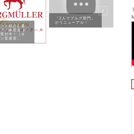
ブル
クール
開！
M
「2人でブルグ部門」
がリニューアル！
ベント紹介】夏
アノ練習会 お
み受付中！（オ
ン音楽室...