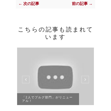
← 次の記事
前の記事 →
こちらの記事も読まれて
います
ブルグ
課題
「2人でブルグ部門」がリニュー
アル！