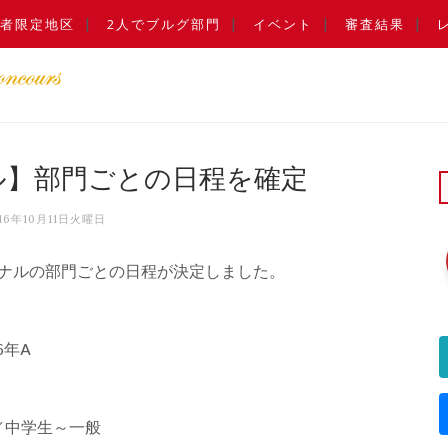
者限定地区
2人でブルグ部門
イベント
審査結果
ル】部門ごとの日程を確定
016年10月11日火曜日
ナルの部門ごとの日程が決定しました。
6年A
B／中学生～一般