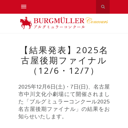
【結果発表】2025名
古屋後期ファイナル
（12/6・12/7）
2025年12月6日(土)・7日(日)、名古屋
市中川文化小劇場にて開催されまし
た「ブルグミュラーコンクール2025
名古屋後期ファイナル」の結果をお
知らせいたします。