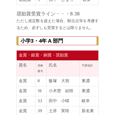
奨励賞受賞ライン・・・8.38
ただし規定数を超えた場合、順位点等を考慮す
るため、必ずしも受賞するとは限りません。
小学3・4年 A 部門
金賞・銀賞・銅賞・奨励賞
賞名
氏名
演奏
予選地区
番号
金賞
8
飯塚 大智
東濃
金賞
18
小木曽 結咲
東濃
金賞
33
田中 小晴
岐阜
金賞
39
土井 実咲
新名東