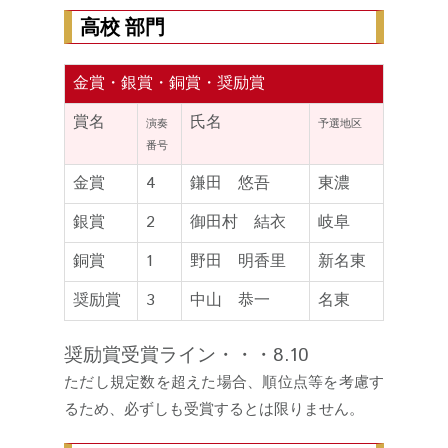
高校 部門
金賞・銀賞・銅賞・奨励賞
賞名
氏名
演奏
予選地区
番号
金賞
4
鎌田 悠吾
東濃
銀賞
2
御田村 結衣
岐阜
銅賞
1
野田 明香里
新名東
奨励賞
3
中山 恭一
名東
奨励賞受賞ライン・・・8.10
ただし規定数を超えた場合、順位点等を考慮す
るため、必ずしも受賞するとは限りません。