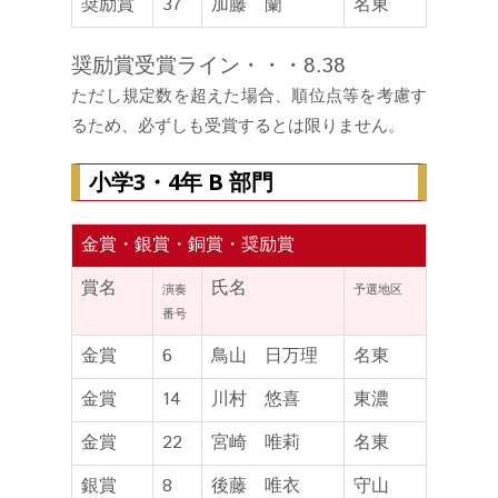
奨励賞
37
加藤 蘭
名東
奨励賞受賞ライン・・・8.38
ただし規定数を超えた場合、順位点等を考慮す
るため、必ずしも受賞するとは限りません。
小学3・4年 B 部門
金賞・銀賞・銅賞・奨励賞
賞名
氏名
演奏
予選地区
番号
金賞
6
鳥山 日万理
名東
金賞
14
川村 悠喜
東濃
金賞
22
宮崎 唯莉
名東
銀賞
8
後藤 唯衣
守山