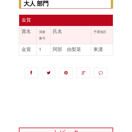
大人 部門
金賞
賞名
氏名
演奏
予選地区
番号
金賞
1
阿部 由梨菜
東濃