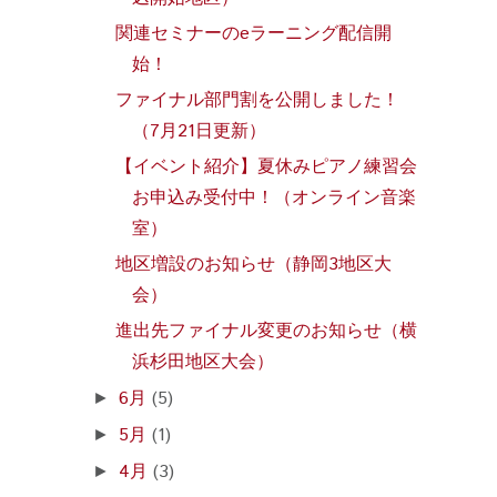
関連セミナーのeラーニング配信開
始！
ファイナル部門割を公開しました！
（7月21日更新）
【イベント紹介】夏休みピアノ練習会
お申込み受付中！（オンライン音楽
室）
地区増設のお知らせ（静岡3地区大
会）
進出先ファイナル変更のお知らせ（横
浜杉田地区大会）
6月
(5)
►
5月
(1)
►
4月
(3)
►