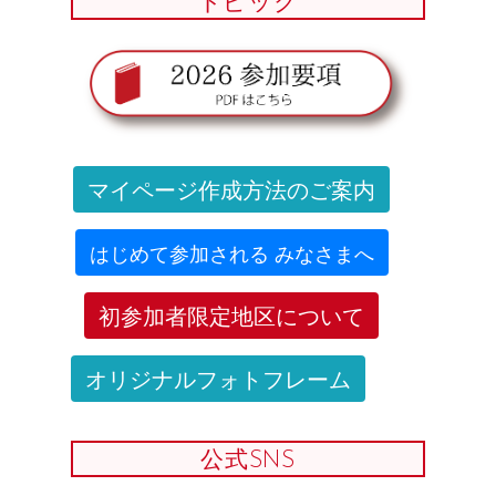
トピック
マイページ作成方法のご案内
はじめて参加される みなさまへ
初参加者限定地区について
オリジナルフォトフレーム
公式SNS