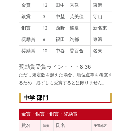
金賞
13
田中 秀叡
東濃
銀賞
3
中埜 芙美佳
守山
銅賞
12
西野 遙夏
新名東
奨励賞
8
福田 絢都
東濃
奨励賞
10
中谷 香百合
名東
奨励賞受賞ライン・・・8.36
ただし規定数を超えた場合、順位点等を考慮す
るため、必ずしも受賞するとは限りません。
中学 部門
金賞・銀賞・銅賞・奨励賞
賞名
氏名
演奏
予選地区