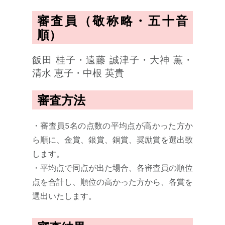
審査員（敬称略・五十音
順）
飯田 桂子・遠藤 誠津子・大神 薫・
清水 恵子・中根 英貴
審査方法
・審査員5名の点数の平均点が高かった方か
ら順に、金賞、銀賞、銅賞、奨励賞を選出致
します。
・平均点で同点が出た場合、各審査員の順位
点を合計し、順位の高かった方から、各賞を
選出いたします。