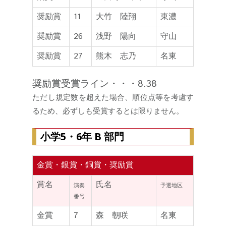
奨励賞
11
大竹 陸翔
東濃
奨励賞
26
浅野 陽向
守山
奨励賞
27
熊木 志乃
名東
奨励賞受賞ライン・・・8.38
ただし規定数を超えた場合、順位点等を考慮す
るため、必ずしも受賞するとは限りません。
小学5・6年 B 部門
金賞・銀賞・銅賞・奨励賞
賞名
氏名
演奏
予選地区
番号
金賞
7
森 朝咲
名東