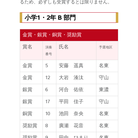
るため、必ずしも受賞するとは限りません。
小学1・2年 B 部門
金賞・銀賞・銅賞・奨励賞
賞名
氏名
演奏
予選地区
番号
金賞
5
安藤 遥真
名東
金賞
12
大岩 湊汰
守山
銀賞
6
河合 佑依
東濃
銀賞
17
平田 佳子
守山
銅賞
10
池田 奈央
名東
奨励賞
8
廣瀬 花音
名東
奨励賞
9
田中 ひまり
名東