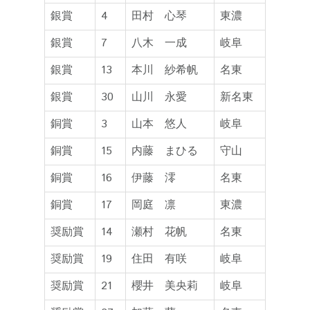
銀賞
4
田村 心琴
東濃
銀賞
7
八木 一成
岐阜
銀賞
13
本川 紗希帆
名東
銀賞
30
山川 永愛
新名東
銅賞
3
山本 悠人
岐阜
銅賞
15
内藤 まひる
守山
銅賞
16
伊藤 澪
名東
銅賞
17
岡庭 凛
東濃
奨励賞
14
瀬村 花帆
名東
奨励賞
19
住田 有咲
岐阜
奨励賞
21
櫻井 美央莉
岐阜