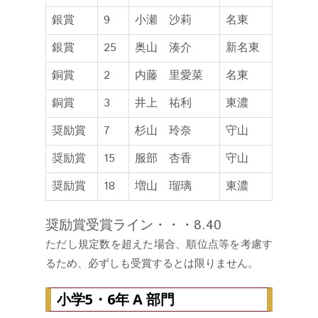
銀賞
9
小瀬 沙莉
名東
銀賞
25
奥山 湊介
新名東
銅賞
2
内藤 里愛菜
名東
銅賞
3
井上 祐利
東濃
奨励賞
7
杉山 玲奈
守山
奨励賞
15
服部 杏香
守山
奨励賞
18
増山 瑠璃
東濃
奨励賞受賞ライン・・・8.40
ただし規定数を超えた場合、順位点等を考慮す
るため、必ずしも受賞するとは限りません。
小学5・6年 A 部門