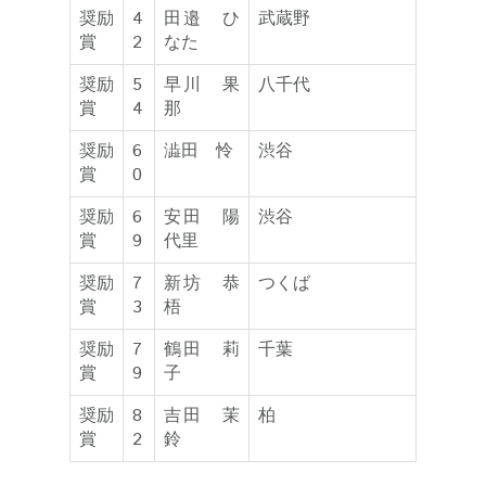
奨励
4
田邉 ひ
武蔵野
賞
2
なた
奨励
5
早川 果
八千代
賞
4
那
奨励
6
澁田 怜
渋谷
賞
0
奨励
6
安田 陽
渋谷
賞
9
代里
奨励
7
新坊 恭
つくば
賞
3
梧
奨励
7
鶴田 莉
千葉
賞
9
子
奨励
8
吉田 茉
柏
賞
2
鈴