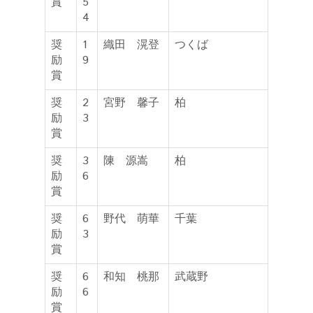
賞
5
4
奨
1
織田 滉登
つくば
励
9
賞
奨
2
宮野 馨子
柏
励
3
賞
奨
3
陳 源嵩
柏
励
6
賞
奨
6
野代 萌華
千葉
励
3
賞
奨
6
和知 桃那
武蔵野
励
6
賞