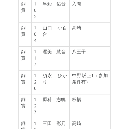
銅
1
早船 佑音
入間
賞
0
2
銅
1
山口 小百
高崎
賞
0
合
4
銅
1
渥美 慧音
八王子
賞
1
7
銅
1
須永 ひか
中野坂上1（参加
賞
2
り
条件有）
6
銅
1
原科 志帆
板橋
賞
2
7
銅
1
三田 彩乃
高崎