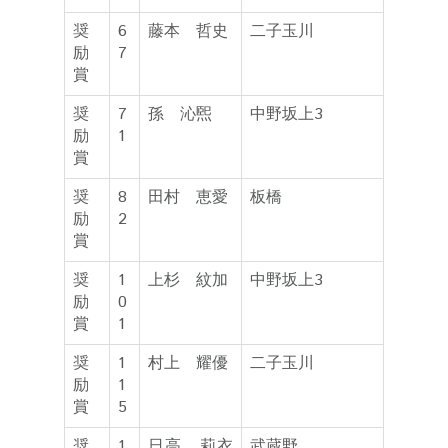
奨
6
藤本 哲史
二子玉川
励
7
賞
奨
7
孫 沁煕
中野坂上3
励
1
賞
奨
8
田村 恵愛
板橋
励
2
賞
奨
1
上杉 紋加
中野坂上3
励
0
賞
1
奨
1
村上 耀優
二子玉川
励
1
賞
5
奨
1
日高 莉衣
武蔵野