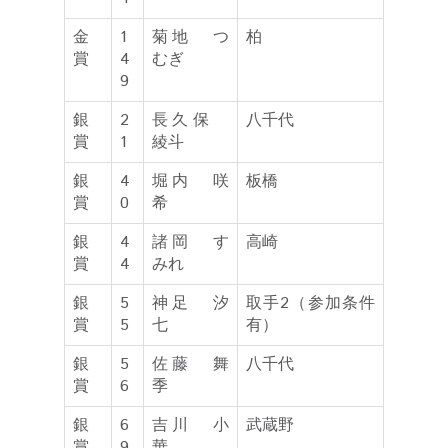
金
1
菊地 つ
柏
賞
4
むぎ
9
銀
2
長久保
八千代
賞
1
綾斗
銀
4
堀内 咲
板橋
賞
0
希
銀
4
諸岡 す
高崎
賞
4
みれ
銀
5
神足 汐
取手2（参加条件
賞
5
七
有）
銀
5
佐藤 舞
八千代
賞
6
季
銀
6
吉川 小
武蔵野
賞
9
華