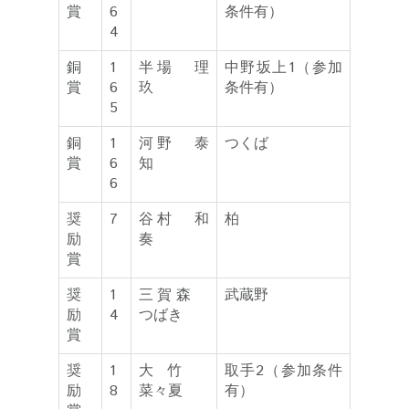
賞
6
条件有）
4
銅
1
半場 理
中野坂上1（参加
賞
6
玖
条件有）
5
銅
1
河野 泰
つくば
賞
6
知
6
奨
7
谷村 和
柏
励
奏
賞
奨
1
三賀森
武蔵野
励
4
つばき
賞
奨
1
大竹
取手2（参加条件
励
8
菜々夏
有）