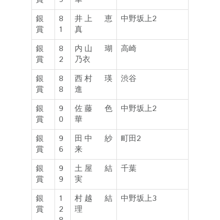
銀
8
井上 恵
中野坂上2
賞
1
真
銀
8
内山 瑚
高崎
賞
2
乃衣
銀
8
西村 瑛
渋谷
賞
8
進
銀
9
佐藤 色
中野坂上2
賞
0
華
銀
9
田中 紗
町田2
賞
6
来
銀
9
土屋 結
千葉
賞
9
実
銀
1
村越 結
中野坂上3
賞
2
理