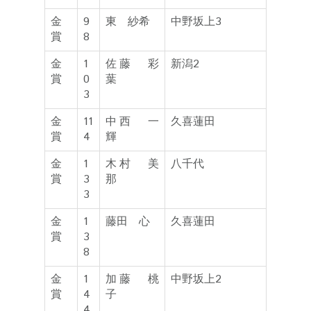
金
9
東 紗希
中野坂上3
賞
8
金
1
佐藤 彩
新潟2
賞
0
葉
3
金
11
中西 一
久喜蓮田
賞
4
輝
金
1
木村 美
八千代
賞
3
那
3
金
1
藤田 心
久喜蓮田
賞
3
8
金
1
加藤 桃
中野坂上2
賞
4
子
4