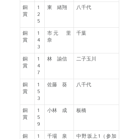
銅
1
東 緒翔
八千代
賞
2
5
銅
1
市元 里
千葉
賞
4
奈
3
銅
1
林 諭信
二子玉川
賞
4
7
銅
1
佐藤 葵
八千代
賞
5
3
銅
1
小林 成
板橋
賞
5
9
銅
1
千場 泉
中野坂上1（参加