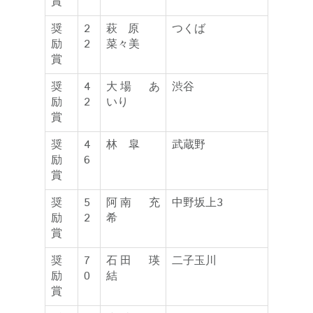
賞
奨
2
萩原
つくば
励
2
菜々美
賞
奨
4
大場 あ
渋谷
励
2
いり
賞
奨
4
林 皐
武蔵野
励
6
賞
奨
5
阿南 充
中野坂上3
励
2
希
賞
奨
7
石田 瑛
二子玉川
励
0
結
賞