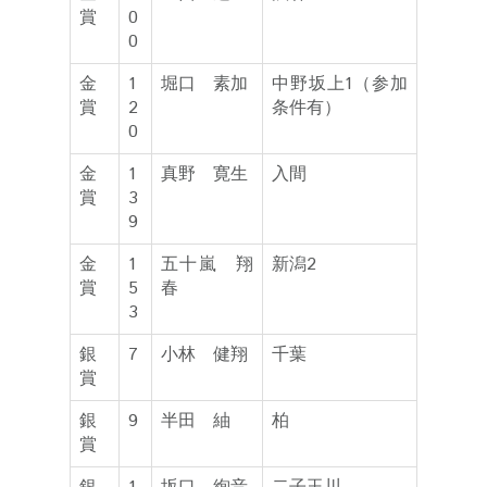
賞
0
0
金
1
堀口 素加
中野坂上1（参加
賞
2
条件有）
0
金
1
真野 寛生
入間
賞
3
9
金
1
五十嵐 翔
新潟2
賞
5
春
3
銀
7
小林 健翔
千葉
賞
銀
9
半田 紬
柏
賞