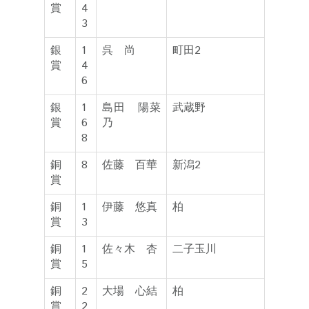
賞
4
3
銀
1
呉 尚
町田2
賞
4
6
銀
1
島田 陽菜
武蔵野
賞
6
乃
8
銅
8
佐藤 百華
新潟2
賞
銅
1
伊藤 悠真
柏
賞
3
銅
1
佐々木 杏
二子玉川
賞
5
銅
2
大場 心結
柏
賞
2