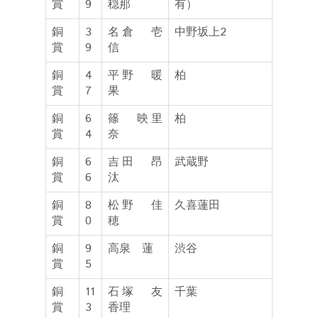
賞
9
穏那
有）
銅
3
名倉 壱
中野坂上2
賞
9
信
銅
4
平野 暖
柏
賞
7
果
銅
6
篠 映里
柏
賞
4
奈
銅
6
吉田 昂
武蔵野
賞
6
汰
銅
8
松野 佳
久喜蓮田
賞
0
穂
銅
9
高泉 蓮
渋谷
賞
5
銅
11
石塚 友
千葉
賞
3
香理