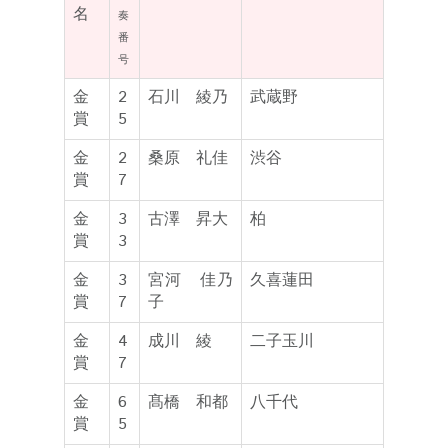
名
奏
番
号
金
2
石川 綾乃
武蔵野
賞
5
金
2
桑原 礼佳
渋谷
賞
7
金
3
古澤 昇大
柏
賞
3
金
3
宮河 佳乃
久喜蓮田
賞
7
子
金
4
成川 綾
二子玉川
賞
7
金
6
髙橋 和都
八千代
賞
5