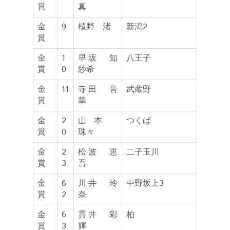
賞
真
金
9
植野 渚
新潟2
賞
金
1
早坂 知
八王子
賞
0
紗希
金
11
寺田 音
武蔵野
賞
華
金
2
山本
つくば
賞
0
珠々
金
2
松波 恵
二子玉川
賞
3
吾
金
6
川井 玲
中野坂上3
賞
2
奈
金
6
貫井 彩
柏
賞
3
輝