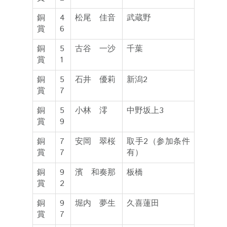
銅
4
松尾 佳音
武蔵野
賞
6
銅
5
古谷 一沙
千葉
賞
1
銅
5
石井 優莉
新潟2
賞
7
銅
5
小林 澪
中野坂上3
賞
9
銅
7
安岡 翠桜
取手2（参加条件
賞
7
有）
銅
9
濱 和奏那
板橋
賞
2
銅
9
堀内 夢生
久喜蓮田
賞
7