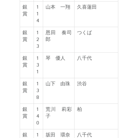
銀
1
山本 一翔
久喜蓮田
賞
1
4
銀
1
恩田 奏司
つくば
賞
2
郎
3
銀
1
琴 優人
八千代
賞
3
1
銀
1
山下 由珠
渋谷
賞
3
8
銀
1
荒川 莉彩
柏
賞
4
子
0
銀
1
坂田 環奈
八千代