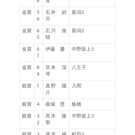
6
青
金賞
5
石井 紗
新潟2
6
月
金賞
6
石川 俊
新潟2
5
晴
金賞
6
伊藤 慶
中野坂上3
7
金賞
8
宮本 深
八王子
4
琴
銀賞
1
真野 陽
入間
介
銀賞
4
曲城 慧
板橋
銀賞
3
髙木 隆
中野坂上3
2
聖
銀賞
3
瀧居 嬉
町田2