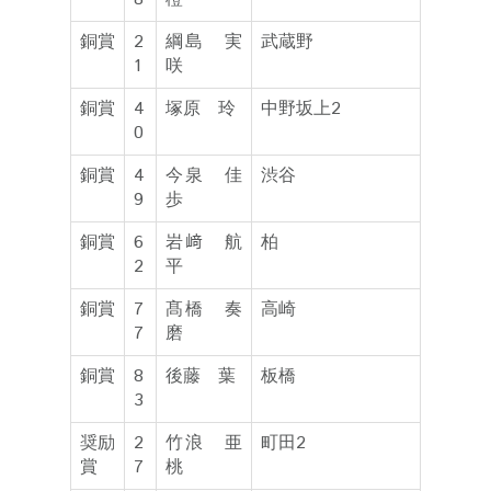
銅賞
2
綱島 実
武蔵野
1
咲
銅賞
4
塚原 玲
中野坂上2
0
銅賞
4
今泉 佳
渋谷
9
歩
銅賞
6
岩﨑 航
柏
2
平
銅賞
7
髙橋 奏
高崎
7
磨
銅賞
8
後藤 葉
板橋
3
奨励
2
竹浪 亜
町田2
賞
7
桃