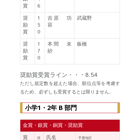
賞
6
奨
1
吉原 功
武蔵野
励
5
容
賞
0
奨
1
本間 未
板橋
励
7
紗
賞
0
奨励賞受賞ライン・・・8.54
ただし規定数を超えた場合、順位点等を考慮す
るため、必ずしも受賞するとは限りません。
小学1・2年 B 部門
金賞・銀賞・銅賞・奨励賞
賞
氏名
演
予選地区