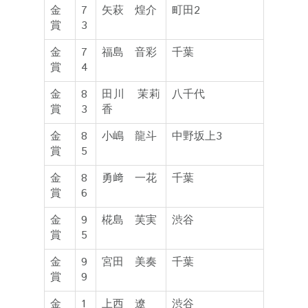
金
7
矢萩 煌介
町田2
賞
3
金
7
福島 音彩
千葉
賞
4
金
8
田川 茉莉
八千代
賞
3
香
金
8
小嶋 龍斗
中野坂上3
賞
5
金
8
勇﨑 一花
千葉
賞
6
金
9
椛島 芙実
渋谷
賞
5
金
9
宮田 美奏
千葉
賞
9
金
1
上西 遼
渋谷