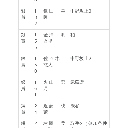
8
銀
1
鎌田 華
中野坂上3
賞
3
暖
2
銀
1
金澤 明
柏
賞
5
香里
5
銀
1
佐々木
中野坂上2
賞
5
敢大
8
銀
1
火山 菜
武蔵野
賞
6
月
1
銅
2
近藤 映
渋谷
賞
4
茉
銅
2
村岡 美
取手2（参加条件