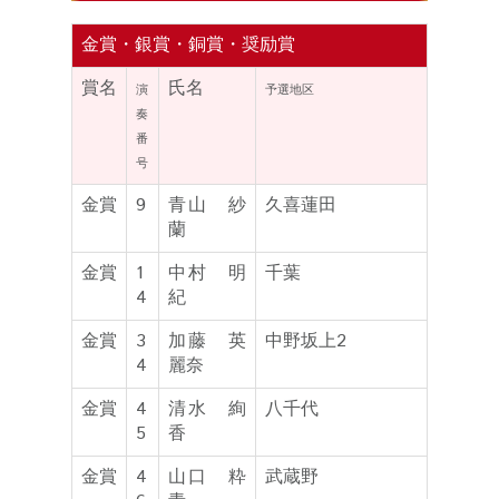
金賞・銀賞・銅賞・奨励賞
賞名
氏名
演
予選地区
奏
番
号
金賞
9
青山 紗
久喜蓮田
蘭
金賞
1
中村 明
千葉
4
紀
金賞
3
加藤 英
中野坂上2
4
麗奈
金賞
4
清水 絢
八千代
5
香
金賞
4
山口 粋
武蔵野