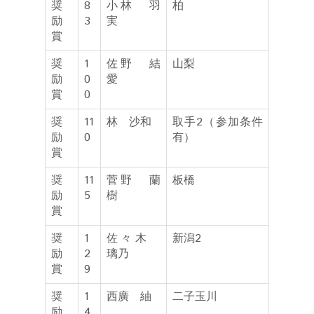
奨
8
小林 羽
柏
励
3
実
賞
奨
1
佐野 結
山梨
励
0
愛
賞
0
奨
11
林 沙和
取手2（参加条件
励
0
有）
賞
奨
11
菅野 蘭
板橋
励
5
樹
賞
奨
1
佐々木
新潟2
励
2
璃乃
賞
9
奨
1
西廣 紬
二子玉川
励
4