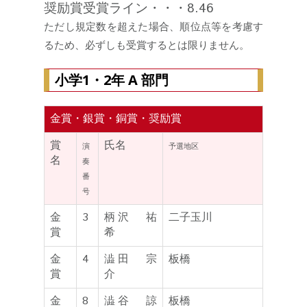
奨励賞受賞ライン・・・8.46
ただし規定数を超えた場合、順位点等を考慮す
るため、必ずしも受賞するとは限りません。
小学1・2年 A 部門
金賞・銀賞・銅賞・奨励賞
賞
氏名
演
予選地区
名
奏
番
号
金
3
柄沢 祐
二子玉川
賞
希
金
4
澁田 宗
板橋
賞
介
金
8
澁谷 諒
板橋