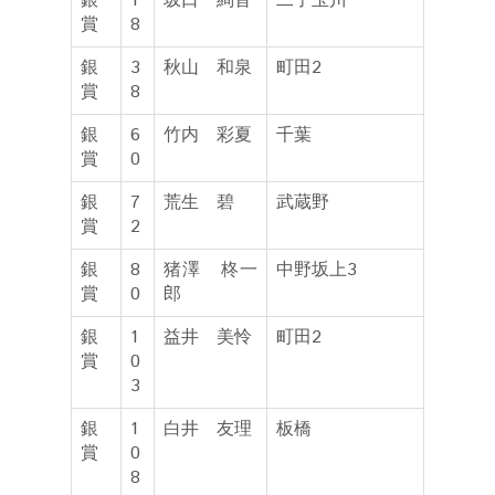
銀
1
坂口 絢音
二子玉川
賞
8
銀
3
秋山 和泉
町田2
賞
8
銀
6
竹内 彩夏
千葉
賞
0
銀
7
荒生 碧
武蔵野
賞
2
銀
8
猪澤 柊一
中野坂上3
賞
0
郎
銀
1
益井 美怜
町田2
賞
0
3
銀
1
白井 友理
板橋
賞
0
8