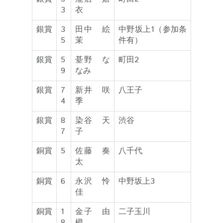
3
衣
銀賞
3
田中 絵
中野坂上1（参加条
5
茉
件有）
銀賞
5
䑓野 な
町田2
9
なみ
銀賞
7
新井 咲
八王子
4
季
銀賞
8
染谷 天
渋谷
7
子
銅賞
5
佐藤 奏
八千代
太
銅賞
6
永沢 怜
中野坂上3
佳
銅賞
1
金子 由
二子玉川
8
橙