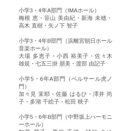
小学3・4年A部門（IMAホール）
梅根 恵・笹山 美由紀・新海 未穂・
高木 直樹・矢ノ下 智子
小学3・4年B部門（浜離宮朝日ホール
音楽ホール）
大場 多恵子・小西 裕美子・佐々木
雄規・七五三掛 朋美・渡部 由記子
小学5・6年A部門（ベルサール虎ノ
門）
加々見 茉耶・佐藤 はるひ・澤井 尚
子・多湖 千絵子・松田 映子
小学5・6年B部門（中野坂上ハーモニ
ーホール）