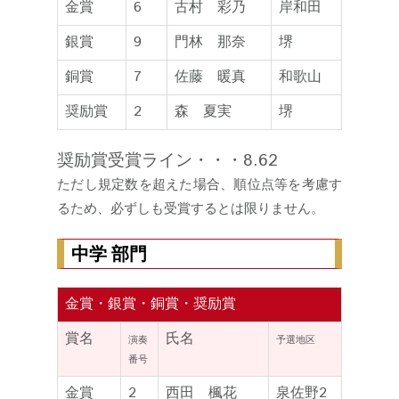
金賞
6
古村 彩乃
岸和田
銀賞
9
門林 那奈
堺
銅賞
7
佐藤 暖真
和歌山
奨励賞
2
森 夏実
堺
奨励賞受賞ライン・・・8.62
ただし規定数を超えた場合、順位点等を考慮す
るため、必ずしも受賞するとは限りません。
中学 部門
金賞・銀賞・銅賞・奨励賞
賞名
氏名
演奏
予選地区
番号
金賞
2
西田 楓花
泉佐野2