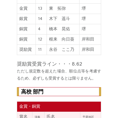
金賞
13
東 拓弥
堺
銀賞
14
木下 遥斗
堺
銅賞
4
橋本 晃佑
堺
銅賞
12
根来 向日葵
岸和田
奨励賞
11
永谷 ここ乃
岸和田
奨励賞受賞ライン・・・8.62
ただし規定数を超えた場合、順位点等を考慮す
るため、必ずしも受賞するとは限りません。
高校 部門
金賞・銅賞
賞名
氏名
演奏
予選地区