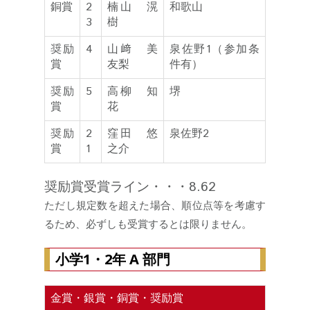
銅賞
2
楠山 滉
和歌山
3
樹
奨励
4
山﨑 美
泉佐野1（参加条
賞
友梨
件有）
奨励
5
高柳 知
堺
賞
花
奨励
2
窪田 悠
泉佐野2
賞
1
之介
奨励賞受賞ライン・・・8.62
ただし規定数を超えた場合、順位点等を考慮す
るため、必ずしも受賞するとは限りません。
小学1・2年 A 部門
金賞・銀賞・銅賞・奨励賞