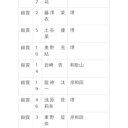
2
花
銀賞
2
藤澤 茉
堺
衣
銀賞
5
土谷 優
堺
菜
銀賞
1
奥野 充
堺
0
結
銀賞
1
岩﨑 杏
和歌山
4
銀賞
1
龍神 汰
岸和田
9
一
銀賞
4
浅原 世
堺
6
莉奈
銅賞
3
東野 栞
岸和田
奈