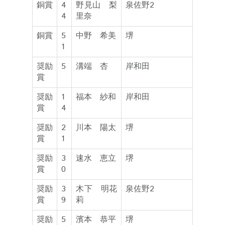
銅賞
4
野見山 梨
泉佐野2
4
里奈
銅賞
5
中野 希美
堺
1
奨励
5
溝端 杏
岸和田
賞
奨励
1
福本 紗和
岸和田
賞
4
奨励
2
川本 陽太
堺
賞
1
奨励
3
速水 恵立
堺
賞
0
奨励
3
木下 明花
泉佐野2
賞
9
莉
奨励
5
濱本 恭平
堺