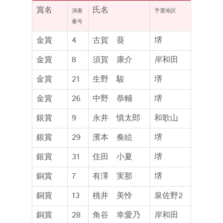
賞名
氏名
演奏
予選地区
番号
金賞
4
古賀 葵
堺
金賞
8
須賀 康介
岸和田
金賞
21
生野 駿
堺
金賞
26
中野 恭輔
堺
銀賞
9
永井 慎太郎
和歌山
銀賞
29
濱本 奏絵
堺
銀賞
31
住田 小夏
堺
銅賞
7
有澤 実那
堺
銅賞
13
桃井 美怜
泉佐野2
銅賞
28
角谷 幸愛乃
岸和田