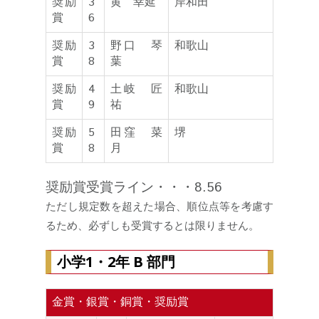
奨励
3
黄 幸延
岸和田
賞
6
奨励
3
野口 琴
和歌山
賞
8
葉
奨励
4
土岐 匠
和歌山
賞
9
祐
奨励
5
田窪 菜
堺
賞
8
月
奨励賞受賞ライン・・・8.56
ただし規定数を超えた場合、順位点等を考慮す
るため、必ずしも受賞するとは限りません。
小学1・2年 B 部門
金賞・銀賞・銅賞・奨励賞