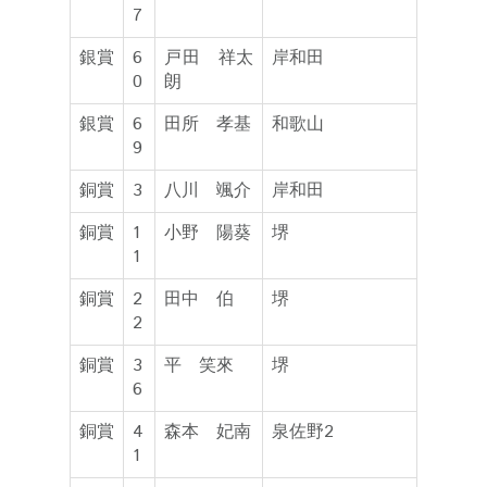
7
銀賞
6
戸田 祥太
岸和田
0
朗
銀賞
6
田所 孝基
和歌山
9
銅賞
3
八川 颯介
岸和田
銅賞
1
小野 陽葵
堺
1
銅賞
2
田中 伯
堺
2
銅賞
3
平 笑來
堺
6
銅賞
4
森本 妃南
泉佐野2
1