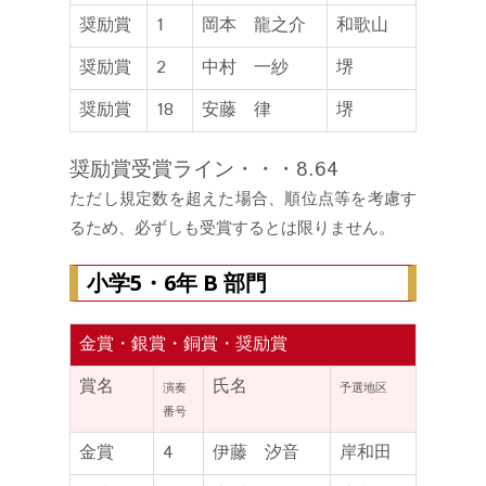
奨励賞
1
岡本 龍之介
和歌山
奨励賞
2
中村 一紗
堺
奨励賞
18
安藤 律
堺
奨励賞受賞ライン・・・8.64
ただし規定数を超えた場合、順位点等を考慮す
るため、必ずしも受賞するとは限りません。
小学5・6年 B 部門
金賞・銀賞・銅賞・奨励賞
賞名
氏名
演奏
予選地区
番号
金賞
4
伊藤 汐音
岸和田