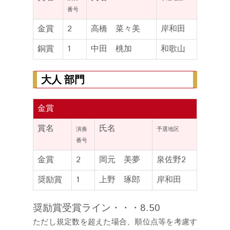
番号
金賞
2
高橋 菜々美
岸和田
銅賞
1
中田 桃加
和歌山
大人 部門
金賞
賞名
氏名
演奏
予選地区
番号
金賞
2
岡元 美夢
泉佐野2
奨励賞
1
上野 琢郎
岸和田
奨励賞受賞ライン・・・8.50
ただし規定数を超えた場合、順位点等を考慮す