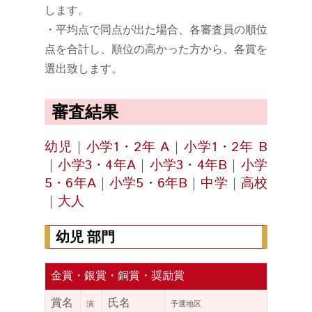
します。
・平均点で同点が出た場合、各審査員の順位
点を合計し、順位の高かった方から、各賞を
選出致します。
審査結果
幼児
｜
小学1・2年 A
｜
小学1・2年 B
｜
小学3・4年A
｜
小学3・4年B
｜
小学
5・6年A
｜
小学5・6年B
｜
中学
｜
高校
｜
大人
幼児 部門
金賞・銀賞・銅賞・奨励賞
賞名
氏名
演
予選地区