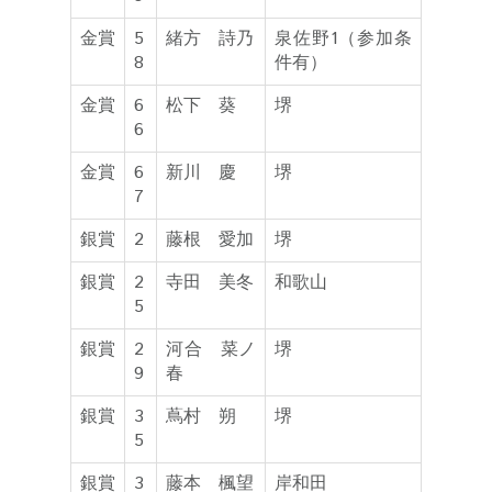
金賞
5
緒方 詩乃
泉佐野1（参加条
8
件有）
金賞
6
松下 葵
堺
6
金賞
6
新川 慶
堺
7
銀賞
2
藤根 愛加
堺
銀賞
2
寺田 美冬
和歌山
5
銀賞
2
河合 菜ノ
堺
9
春
銀賞
3
蔦村 朔
堺
5
銀賞
3
藤本 楓望
岸和田