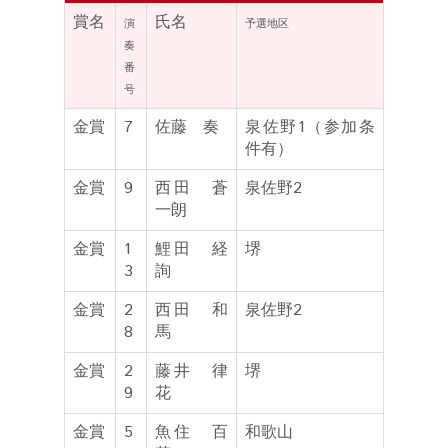
賞名
氏名
演
予選地区
奏
番
号
金賞
7
佐藤 奏
泉佐野1（参加条
件有）
金賞
9
西田 蒼
泉佐野2
一朗
金賞
1
鯉田 経
堺
3
詢
金賞
2
西田 和
泉佐野2
8
馬
金賞
2
藤井 律
堺
9
花
金賞
5
魚住 百
和歌山