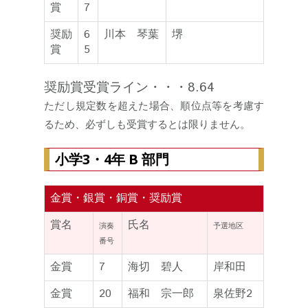
賞
7
奨励
6
川本 琴葉
堺
賞
5
奨励賞受賞ライン・・・8.64
ただし規定数を超えた場合、順位点等を考慮す
るため、必ずしも受賞するとは限りません。
小学3・4年 B 部門
金賞・銀賞・銅賞・奨励賞
賞名
氏名
演奏
予選地区
番号
金賞
7
海切 碧人
岸和田
金賞
20
福和 宗一郎
泉佐野2