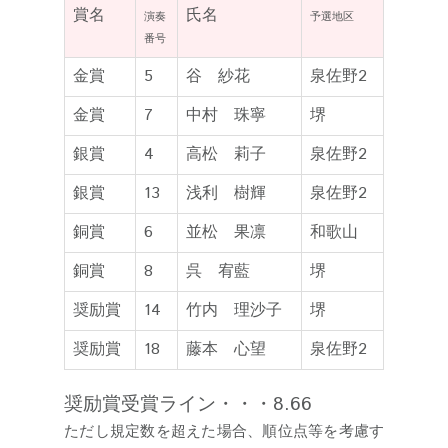
賞名
氏名
演奏
予選地区
番号
金賞
5
谷 紗花
泉佐野2
金賞
7
中村 珠寧
堺
銀賞
4
高松 莉子
泉佐野2
銀賞
13
浅利 樹輝
泉佐野2
銅賞
6
並松 果凛
和歌山
銅賞
8
呉 宥藍
堺
奨励賞
14
竹内 理沙子
堺
奨励賞
18
藤本 心望
泉佐野2
奨励賞受賞ライン・・・8.66
ただし規定数を超えた場合、順位点等を考慮す