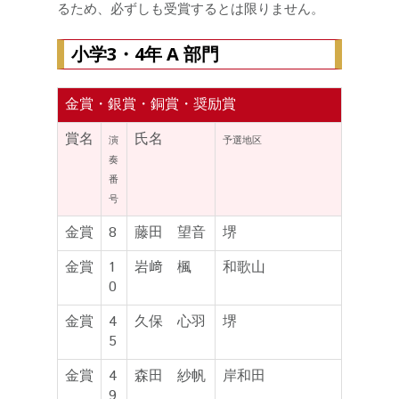
るため、必ずしも受賞するとは限りません。
小学3・4年 A 部門
金賞・銀賞・銅賞・奨励賞
賞名
氏名
演
予選地区
奏
番
号
金賞
8
藤田 望音
堺
金賞
1
岩﨑 楓
和歌山
0
金賞
4
久保 心羽
堺
5
金賞
4
森田 紗帆
岸和田
9