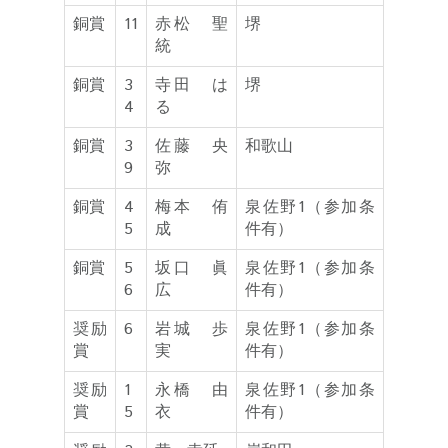
銅賞
11
赤松 聖
堺
統
銅賞
3
寺田 は
堺
4
る
銅賞
3
佐藤 央
和歌山
9
弥
銅賞
4
梅本 侑
泉佐野1（参加条
5
成
件有）
銅賞
5
坂口 眞
泉佐野1（参加条
6
広
件有）
奨励
6
岩城 歩
泉佐野1（参加条
賞
実
件有）
奨励
1
永橋 由
泉佐野1（参加条
賞
5
衣
件有）