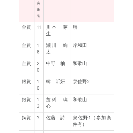
奏
番
号
金賞
11
川本 芽
堺
生
金賞
1
瀬川 絢
岸和田
6
太
金賞
2
中野 柚
和歌山
0
銀賞
1
韓 昕妍
泉佐野2
0
銀賞
1
藁科 璃
和歌山
3
心
銅賞
3
佐藤 詩
泉佐野1（参加条
件有）