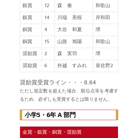
銀賞
12
森 奏
和歌山
銀賞
14
川端 美桜
岸和田
銅賞
4
大谷 和夏
堺
銅賞
15
山路 旭陽
和歌山
奨励賞
2
森 実羽
堺
奨励賞
6
外越 すみれ
泉佐野2
奨励賞受賞ライン・・・8.64
ただし規定数を超えた場合、順位点等を考慮す
るため、必ずしも受賞するとは限りません。
小学5・6年 A 部門
金賞・銀賞・銅賞・奨励賞