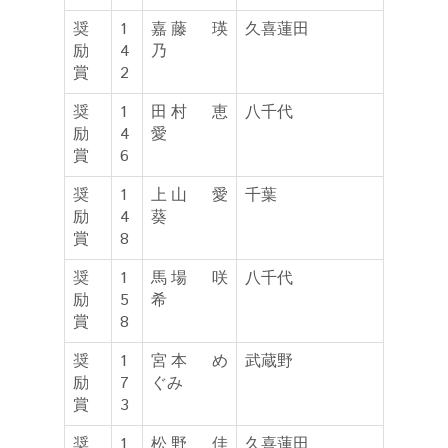
奨
1
嘉藤 瑛
久喜蓮田
励
4
乃
賞
2
奨
1
田村 恵
八千代
励
4
愛
賞
6
奨
1
上山 愛
千葉
励
4
葵
賞
8
奨
1
馬場 咲
八千代
励
5
希
賞
8
奨
1
宮本 め
武蔵野
励
7
ぐみ
賞
3
奨
1
松野 佳
久喜蓮田