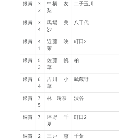
銀賞
3
中橋 友
二子玉川
3
梨
銀賞
3
馬場 美
八千代
4
沙
銀賞
4
近藤 映
町田2
1
茉
銀賞
5
佐藤 帆
柏
3
華
銀賞
6
吉川 小
武蔵野
4
華
銀賞
7
林 玲奈
渋谷
5
銅賞
7
坪野 千
町田2
夏
銅賞
2
三戸 恵
千葉