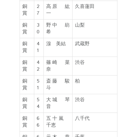
銅
2
高原 紘
久喜蓮田
賞
7
一
銅
3
野中 紡
山梨
賞
0
希
銅
4
湶 美結
武蔵野
賞
1
銅
4
篠崎 菜
渋谷
賞
2
奈
銅
5
斎藤 駿
柏
賞
1
斗
銅
5
大城 琴
渋谷
賞
4
音
銅
6
五十嵐
八千代
賞
6
千恵