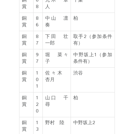
銅
6
元木 章
千葉
賞
8
人
銅
8
中山 凛
柏
賞
6
奏
銅
8
下田 壮
取手2（参加条件
賞
7
一郎
有）
銅
9
堀 菜々
中野坂上1（参加
賞
7
子
条件有）
銅
1
佐々木
渋谷
賞
0
杏月
1
銅
1
山口 千
柏
賞
2
尋
0
銅
1
野村 陸
中野坂上2
賞
3