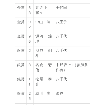
金賞
8
井之上
千代田
8
寧々
金賞
9
中山 澪
八王子
2
金賞
9
源河 煌
八千代
6
理
銀賞
2
渋谷 俐
八千代
斗
銀賞
8
名倉 壱
中野坂上1（参加条
信
件有）
銀賞
1
松尾 泰
八千代
1
介
銀賞
2
助川 歩
渋谷
5