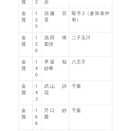
賞
2
歩
金
1
須藤 百
取手2（参加条件
賞
2
音
有）
5
金
1
池田 侑
二子玉川
賞
2
梨佳
6
金
1
早坂 知
八王子
賞
4
紗希
0
金
1
武山 詩
千葉
賞
4
花
3
金
1
芹口 紗
千葉
賞
6
愛
8