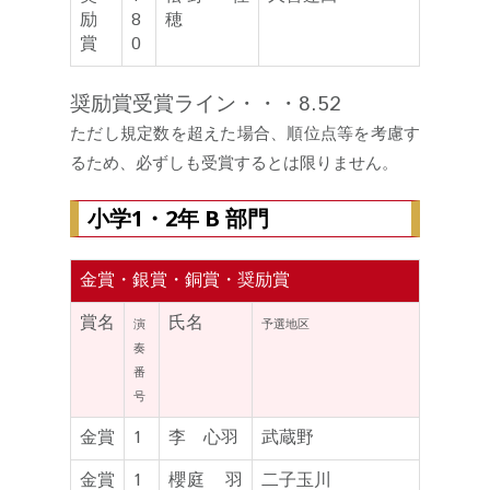
励
8
穂
賞
0
奨励賞受賞ライン・・・8.52
ただし規定数を超えた場合、順位点等を考慮す
るため、必ずしも受賞するとは限りません。
小学1・2年 B 部門
金賞・銀賞・銅賞・奨励賞
賞名
氏名
演
予選地区
奏
番
号
金賞
1
李 心羽
武蔵野
金賞
1
櫻庭 羽
二子玉川