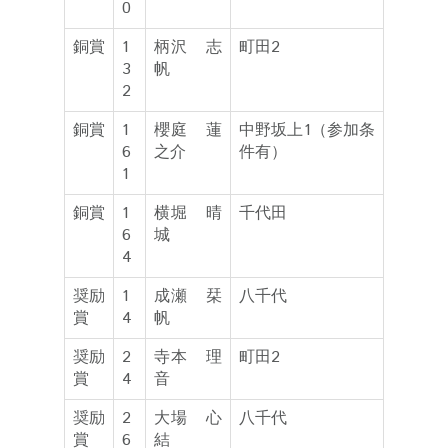
0
銅賞
1
柄沢 志
町田2
3
帆
2
銅賞
1
櫻庭 蓮
中野坂上1（参加条
6
之介
件有）
1
銅賞
1
横堀 晴
千代田
6
城
4
奨励
1
成瀬 栞
八千代
賞
4
帆
奨励
2
寺本 理
町田2
賞
4
音
奨励
2
大場 心
八千代
賞
6
結