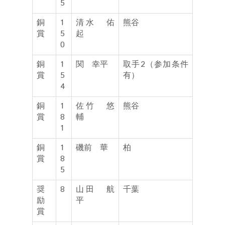
5
銅
1
清水 佑
熊谷
賞
5
起
0
銅
1
関 幸平
取手2（参加条件
賞
5
有）
4
銅
1
佐竹 悠
熊谷
賞
8
輔
1
銅
1
磯前 華
柏
賞
8
5
奨
8
山田 航
千葉
励
平
賞