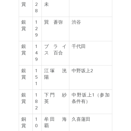
賞
2
未
8
銀
1
巽 蒼弥
渋谷
賞
2
9
銀
1
ブライ
千代田
賞
4
ス 百合
9
銀
1
江塚 洸
中野坂上2
賞
5
陽
1
銀
1
下門 紗
中野坂上1（参加
賞
8
英
条件有）
2
銅
1
牟田 海
久喜蓮田
賞
0
覇