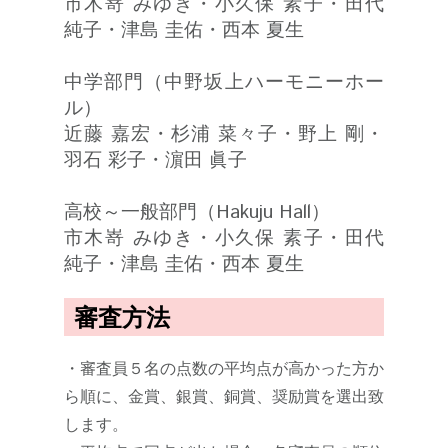
市木嵜 みゆき・小久保 素子・田代
純子・津島 圭佑・西本 夏生
中学部門（中野坂上ハーモニーホー
ル）
近藤 嘉宏・杉浦 菜々子・野上 剛・
羽石 彩子・濵田 眞子
高校～一般部門（Hakuju Hall）
市木嵜 みゆき・小久保 素子・田代
純子・津島 圭佑・西本 夏生
審査方法
・審査員５名の点数の平均点が高かった方か
ら順に、金賞、銀賞、銅賞、奨励賞を選出致
します。