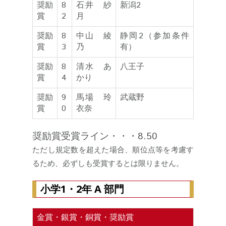
奨励
8
石井 紗
新潟2
賞
2
月
奨励
8
中山 綾
静岡2（参加条件
賞
3
乃
有）
奨励
8
清水 あ
八王子
賞
4
かり
奨励
9
馬場 玲
武蔵野
賞
0
衣奈
奨励賞受賞ライン・・・8.50
ただし規定数を超えた場合、順位点等を考慮す
るため、必ずしも受賞するとは限りません。
小学1・2年 A 部門
金賞・銀賞・銅賞・奨励賞