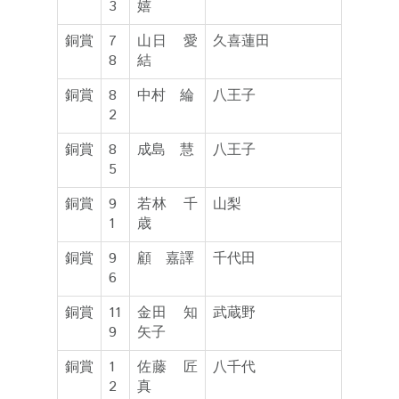
3
嬉
銅賞
7
山日 愛
久喜蓮田
8
結
銅賞
8
中村 綸
八王子
2
銅賞
8
成島 慧
八王子
5
銅賞
9
若林 千
山梨
1
歳
銅賞
9
顧 嘉譯
千代田
6
銅賞
11
金田 知
武蔵野
9
矢子
銅賞
1
佐藤 匠
八千代
2
真