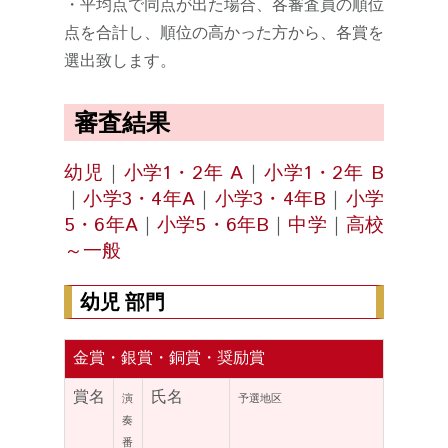
・平均点で同点が出た場合、各審査員の順位
点を合計し、順位の高かった方から、各賞を
選出致します。
審査結果
幼児
｜
小学1・2年 A
｜
小学1・2年 B
｜
小学3・4年A
｜
小学3・4年B
｜
小学
5・6年A
｜
小学5・6年B
｜
中学
｜
高校
～一般
幼児 部門
金賞・銀賞・銅賞・奨励賞
賞名
氏名
演
予選地区
奏
番