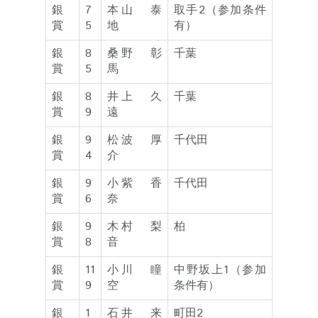
銀
7
本山 泰
取手2（参加条件
賞
5
地
有）
銀
8
桑野 彰
千葉
賞
5
馬
銀
8
井上 久
千葉
賞
9
遠
銀
9
松波 厚
千代田
賞
4
介
銀
9
小紫 香
千代田
賞
6
奈
銀
9
木村 梨
柏
賞
8
音
銀
11
小川 瞳
中野坂上1（参加
賞
9
空
条件有）
銀
1
石井 来
町田2