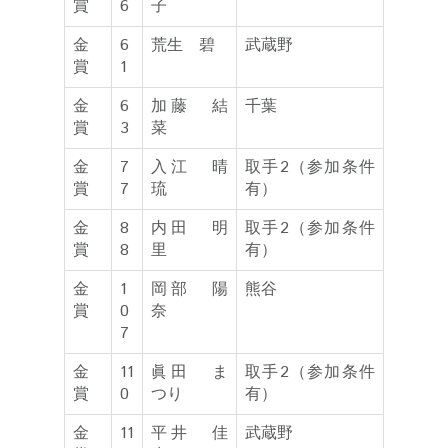
賞
6
子
金
6
荒生 碧
武蔵野
賞
1
金
6
加藤 結
千葉
賞
3
菜
金
7
入江 晴
取手2（参加条件
賞
7
琉
有）
金
8
内田 明
取手2（参加条件
賞
8
里
有）
金
1
岡部 陽
熊谷
賞
0
奈
7
金
11
眞田 ま
取手2（参加条件
賞
0
つり
有）
金
11
平井 佳
武蔵野