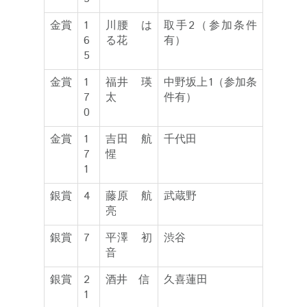
金賞
1
川腰 は
取手2（参加条件
6
る花
有）
5
金賞
1
福井 瑛
中野坂上1（参加条
7
太
件有）
0
金賞
1
吉田 航
千代田
7
惺
1
銀賞
4
藤原 航
武蔵野
亮
銀賞
7
平澤 初
渋谷
音
銀賞
2
酒井 信
久喜蓮田
1