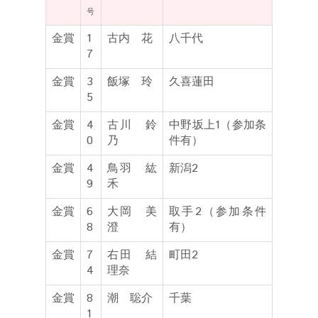
号
金賞
1
古内 花
八千代
7
金賞
3
飯塚 玲
久喜蓮田
5
金賞
4
古川 鈴
中野坂上1（参加条
0
乃
件有）
金賞
4
鳥羽 紘
新潟2
9
禾
金賞
6
大岡 美
取手2（参加条件
8
澄
有）
金賞
7
右田 結
町田2
4
理奈
金賞
8
潮 聡介
千葉
1