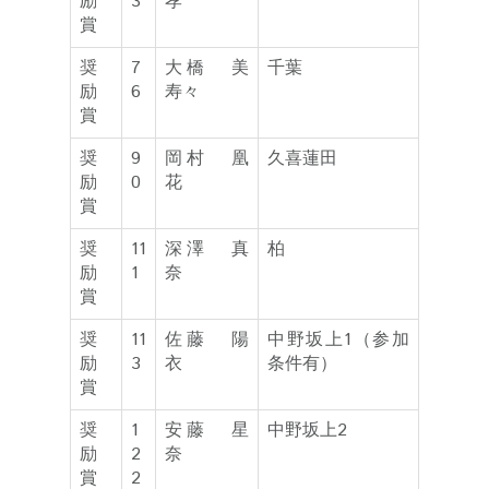
励
3
孝
賞
奨
7
大橋 美
千葉
励
6
寿々
賞
奨
9
岡村 凰
久喜蓮田
励
0
花
賞
奨
11
深澤 真
柏
励
1
奈
賞
奨
11
佐藤 陽
中野坂上1（参加
励
3
衣
条件有）
賞
奨
1
安藤 星
中野坂上2
励
2
奈
賞
2