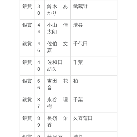
銀賞
3
鈴木 あ
武蔵野
8
かり
銀賞
4
小山 佳
渋谷
4
太朗
銀賞
4
佐伯 文
千代田
6
嘉
銀賞
4
佐和田
千葉
8
紡久
銀賞
6
吉田 花
柏
6
音
銀賞
8
永谷 理
千葉
7
樹
銀賞
8
長嶺 佑
久喜蓮田
9
香