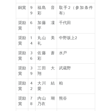
銅賞
9
福島 音
取手2（参加条件
9
彩
有）
奨励
6
加藤 凜
千代田
賞
平
奨励
1
丸山 美
中野坂上2
賞
4
礼
奨励
3
佐藤 蒼
水戸
賞
6
彩
奨励
3
三田 大
武蔵野
賞
9
翔
奨励
4
大川 結
柏
賞
2
愛
奨励
7
内山 瑚
熊谷
賞
8
乃衣