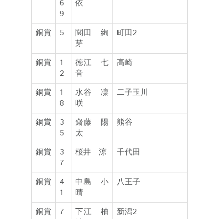
6
依
9
銅賞
5
関田 絢
町田2
芽
銅賞
1
徳江 七
高崎
2
音
銅賞
1
水谷 凜
二子玉川
8
咲
銅賞
3
齋藤 陽
熊谷
5
太
銅賞
3
桜井 涼
千代田
7
銅賞
4
中島 小
八王子
1
晴
銅賞
7
下江 柚
新潟2