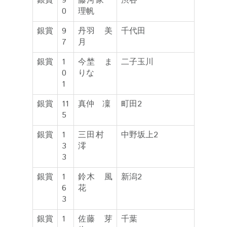
銀賞
9
藤河家
渋谷
0
理帆
銀賞
9
丹羽 美
千代田
7
月
銀賞
1
今埜 ま
二子玉川
0
りな
1
銀賞
11
真仲 凜
町田2
5
銀賞
1
三田村
中野坂上2
3
澪
3
銀賞
1
鈴木 風
新潟2
6
花
3
銀賞
1
佐藤 芽
千葉