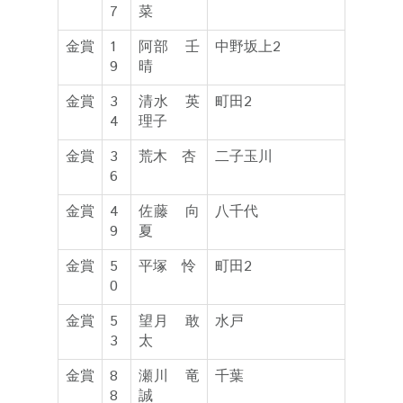
7
菜
金賞
1
阿部 壬
中野坂上2
9
晴
金賞
3
清水 英
町田2
4
理子
金賞
3
荒木 杏
二子玉川
6
金賞
4
佐藤 向
八千代
9
夏
金賞
5
平塚 怜
町田2
0
金賞
5
望月 敢
水戸
3
太
金賞
8
瀬川 竜
千葉
8
誠