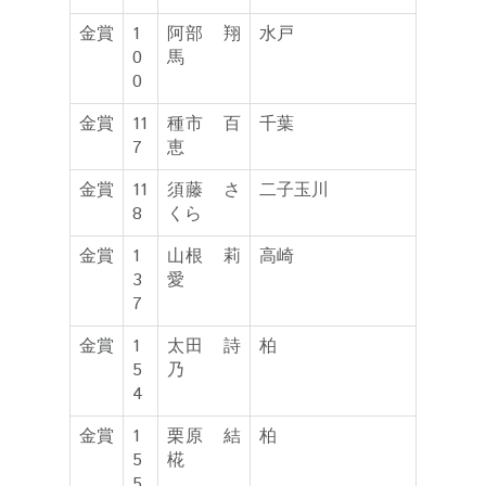
金賞
1
阿部 翔
水戸
0
馬
0
金賞
11
種市 百
千葉
7
恵
金賞
11
須藤 さ
二子玉川
8
くら
金賞
1
山根 莉
高崎
3
愛
7
金賞
1
太田 詩
柏
5
乃
4
金賞
1
栗原 結
柏
5
椛
5