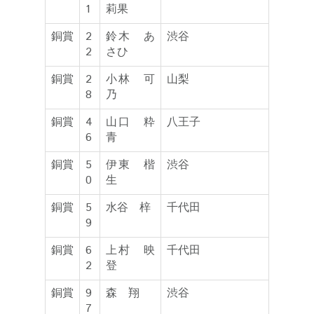
1
莉果
銅賞
2
鈴木 あ
渋谷
2
さひ
銅賞
2
小林 可
山梨
8
乃
銅賞
4
山口 粋
八王子
6
青
銅賞
5
伊東 楷
渋谷
0
生
銅賞
5
水谷 梓
千代田
9
銅賞
6
上村 映
千代田
2
登
銅賞
9
森 翔
渋谷
7