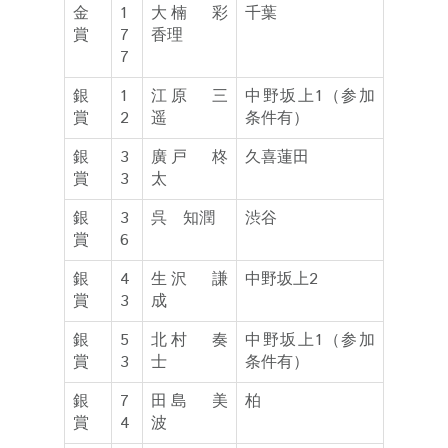
金
1
大楠 彩
千葉
賞
7
香理
7
銀
1
江原 三
中野坂上1（参加
賞
2
遥
条件有）
銀
3
廣戸 柊
久喜蓮田
賞
3
太
銀
3
呉 知潤
渋谷
賞
6
銀
4
生沢 謙
中野坂上2
賞
3
成
銀
5
北村 奏
中野坂上1（参加
賞
3
士
条件有）
銀
7
田島 美
柏
賞
4
波