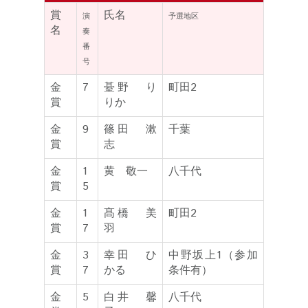
賞
氏名
演
予選地区
名
奏
番
号
金
7
䑓野 り
町田2
賞
りか
金
9
篠田 漱
千葉
賞
志
金
1
黄 敬一
八千代
賞
5
金
1
髙橋 美
町田2
賞
7
羽
金
3
幸田 ひ
中野坂上1（参加
賞
7
かる
条件有）
金
5
白井 馨
八千代