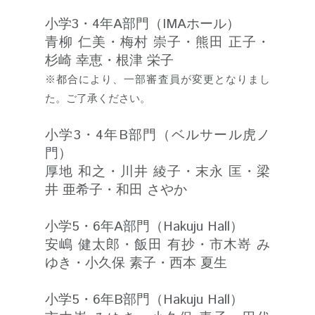
小学3・4年A部門（IMAホール）
青柳 仁美・梅村 崇子・熊田 正子・
杉崎 幸恵・根津 栄子
※都合により、一部審査員が変更となりまし
た。ご了承ください。
小学3・4年B部門（ベルサール虎ノ
門）
厚地 和之・川井 綾子・末永 匡・梁
井 亜希子・和田 さやか
小学5・6年A部門（Hakuju Hall）
安嶋 健太郎・飯田 有抄・市木嵜 み
ゆき・小久保 素子・西本 夏生
小学5・6年B部門（Hakuju Hall）