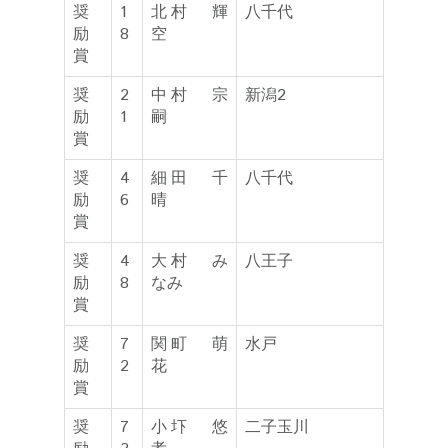
奨
1
北村 輝
八千代
励
8
空
賞
奨
2
中村 宗
新潟2
励
1
嗣
賞
奨
4
細田 千
八千代
励
6
晴
賞
奨
4
大村 み
八王子
励
8
なみ
賞
奨
7
関町 萌
水戸
励
2
花
賞
奨
7
小圷 悠
二子玉川