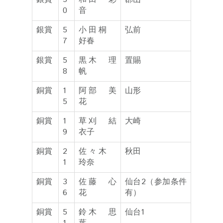
0
音
銀賞
5
小田桐
弘前
7
好春
銀賞
5
黒木 理
置賜
8
帆
銅賞
1
阿部 美
山形
5
花
銅賞
1
草刈 結
大崎
9
衣子
銅賞
2
佐々木
秋田
1
玲奈
銅賞
3
佐藤 心
仙台2（参加条件
6
花
有）
銅賞
5
鈴木 思
仙台1