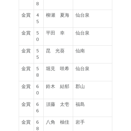
8
金賞
4
柳瀬 夏海
仙台泉
5
金賞
5
平田 幸
仙台泉
0
金賞
5
昆 光葵
仙南
5
金賞
5
堀見 咲希
仙台泉
8
金賞
6
鈴木 結郁
郡山
0
金賞
6
須藤 太壱
福島
6
金賞
6
八角 柚佳
岩手
8