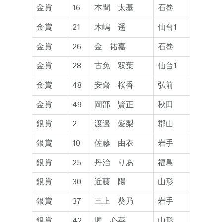
金賞
16
本間 太基
石巻
金賞
21
木嶋 遥
仙台1
金賞
26
金 祐嘉
石巻
金賞
28
古免 双葉
仙台1
金賞
48
安齋 桜香
弘前
金賞
49
岡部 賢正
秋田
銀賞
2
渡邉 愛梨
郡山
銀賞
10
佐藤 由衣
岩手
銀賞
25
丹治 りあ
福島
銀賞
30
近藤 陽
山形
銀賞
37
三上 葵乃
岩手
銀賞
42
堀 心菜
山形