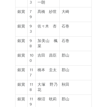
3
一朗
銀賞
7
髙橋 紗世
大崎
9
銀賞
9
佐々木 杏
石巻
3
銀賞
9
加美山 楓
石巻
8
菜
銀賞
10
吉田 昌臣
郡山
0
銀賞
11
橋本 圭太
郡山
7
銀賞
11
大塚 野乃
秋田
8
花
銀賞
11
柳沼 晄莉
郡山
9