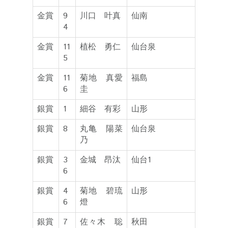
金賞
9
川口 叶真
仙南
4
金賞
11
植松 勇仁
仙台泉
5
金賞
11
菊地 真愛
福島
6
圭
銀賞
1
細谷 有彩
山形
銀賞
8
丸亀 陽菜
仙台泉
乃
銀賞
3
金城 昂汰
仙台1
6
銀賞
4
菊地 碧琉
山形
6
燈
銀賞
7
佐々木 聡
秋田