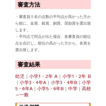
審査方法
・審査員５名の点数の平均点が高かった方か
ら順に、金賞、銀賞、銅賞、奨励賞を選出致
します。
・平均点で同点が出た場合、各審査員の順位
点を合計し、順位の高かった方から、各賞を
選出致します。
審査結果
幼児
｜
小学1・2年 A
｜
小学1・2年 B
｜
小学3・4年A
｜
小学3・4年B
｜
小学
5・6年A
｜
小学5・6年B
｜
中学
｜
高校
～一般