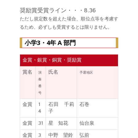
奨励賞受賞ライン・・・8.36
ただし規定数を超えた場合、順位点等を考慮す
るため、必ずしも受賞するとは限りません。
小学3・4年 A 部門
金賞・銀賞・銅賞・奨励賞
賞名
氏名
演
予選地区
奏
番
号
金賞
1
石田 千莉
石巻
4
子
金賞
31
星 知花
仙台泉
金賞
3
中野 望鈴
弘前