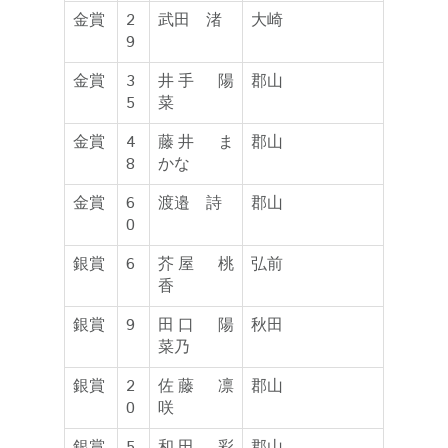
金賞
2
武田 渚
大崎
9
金賞
3
井手 陽
郡山
5
菜
金賞
4
藤井 ま
郡山
8
かな
金賞
6
渡邉 詩
郡山
0
銀賞
6
芥屋 桃
弘前
香
銀賞
9
田口 陽
秋田
菜乃
銀賞
2
佐藤 凛
郡山
0
咲
銀賞
5
和田 彩
郡山