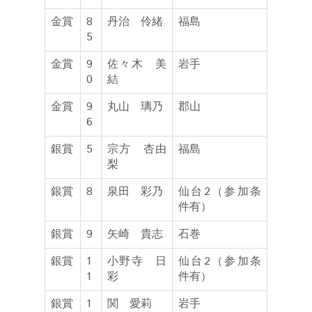
金賞
8
丹治 伶緒
福島
5
金賞
9
佐々木 美
岩手
0
結
金賞
9
丸山 璃乃
郡山
6
銀賞
5
宗方 杏由
福島
梨
銀賞
8
泉田 彩乃
仙台2（参加条
件有）
銀賞
9
矢崎 貴志
石巻
銀賞
1
小野寺 日
仙台2（参加条
1
彩
件有）
銀賞
1
関 愛莉
岩手