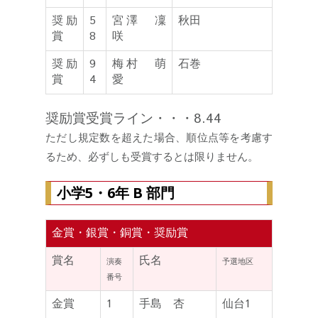
奨励
5
宮澤 凜
秋田
賞
8
咲
奨励
9
梅村 萌
石巻
賞
4
愛
奨励賞受賞ライン・・・8.44
ただし規定数を超えた場合、順位点等を考慮す
るため、必ずしも受賞するとは限りません。
小学5・6年 B 部門
金賞・銀賞・銅賞・奨励賞
賞名
氏名
演奏
予選地区
番号
金賞
1
手島 杏
仙台1