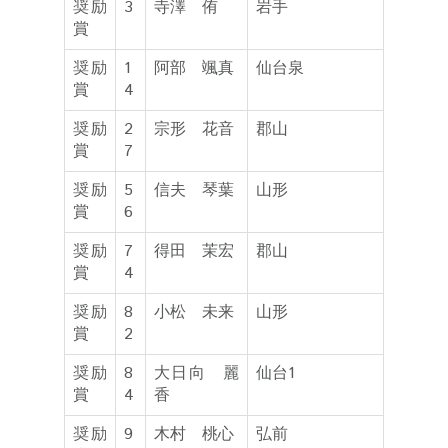
奨励
3
寺澤 侑
岩手
賞
奨励
1
阿部 颯真
仙台泉
賞
4
奨励
2
宗形 花音
郡山
賞
7
奨励
5
信夫 琴葉
山形
賞
6
奨励
7
得田 茉宏
郡山
賞
4
奨励
8
小松 未来
山形
賞
2
奨励
8
大日向 麗
仙台1
賞
4
香
奨励
9
木村 桃心
弘前