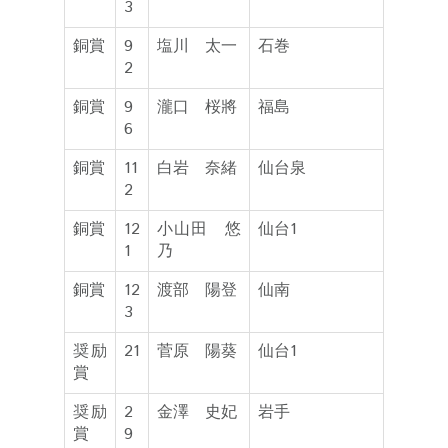
3
銅賞
9
塩川 太一
石巻
2
銅賞
9
瀧口 桜將
福島
6
銅賞
11
白岩 奈緒
仙台泉
2
銅賞
12
小山田 悠
仙台1
1
乃
銅賞
12
渡部 陽登
仙南
3
奨励
21
菅原 陽葵
仙台1
賞
奨励
2
金澤 史妃
岩手
賞
9