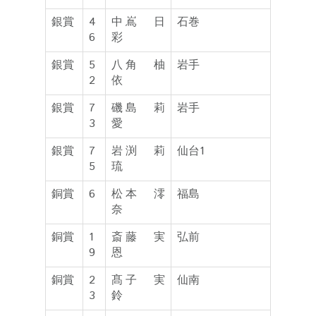
銀賞
4
中嶌 日
石巻
6
彩
銀賞
5
八角 柚
岩手
2
依
銀賞
7
磯島 莉
岩手
3
愛
銀賞
7
岩渕 莉
仙台1
5
琉
銅賞
6
松本 澪
福島
奈
銅賞
1
斎藤 実
弘前
9
恩
銅賞
2
髙子 実
仙南
3
鈴