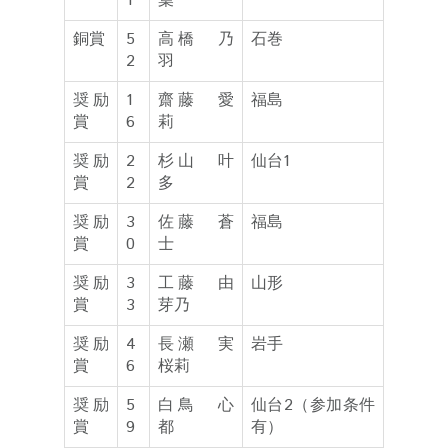
1
葉
銅賞
5
高橋 乃
石巻
2
羽
奨励
1
齋藤 愛
福島
賞
6
莉
奨励
2
杉山 叶
仙台1
賞
2
多
奨励
3
佐藤 蒼
福島
賞
0
士
奨励
3
工藤 由
山形
賞
3
芽乃
奨励
4
長瀬 実
岩手
賞
6
桜莉
奨励
5
白鳥 心
仙台2（参加条件
賞
9
都
有）