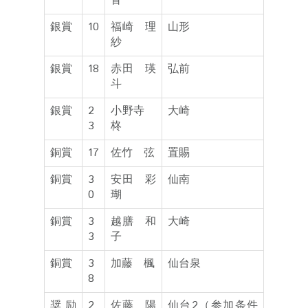
音
銀賞
10
福崎 理
山形
紗
銀賞
18
赤田 瑛
弘前
斗
銀賞
2
小野寺
大崎
3
柊
銅賞
17
佐竹 弦
置賜
銅賞
3
安田 彩
仙南
0
瑚
銅賞
3
越膳 和
大崎
3
子
銅賞
3
加藤 楓
仙台泉
8
奨励
2
佐藤 陽
仙台2（参加条件