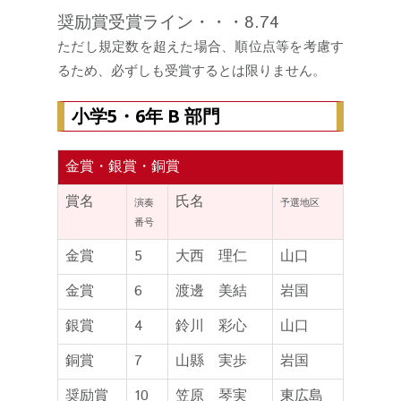
奨励賞受賞ライン・・・8.74
ただし規定数を超えた場合、順位点等を考慮す
るため、必ずしも受賞するとは限りません。
小学5・6年 B 部門
金賞・銀賞・銅賞
賞名
氏名
演奏
予選地区
番号
金賞
5
大西 理仁
山口
金賞
6
渡邊 美結
岩国
銀賞
4
鈴川 彩心
山口
銅賞
7
山縣 実歩
岩国
奨励賞
10
笠原 琴実
東広島