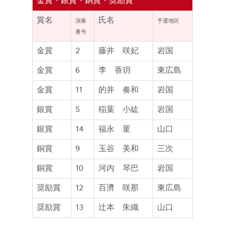
金賞・銀賞・銅賞・奨励賞
賞名
氏名
演奏
予選地区
番号
金賞
2
藤井 咲妃
岩国
金賞
6
李 香玥
東広島
金賞
11
的井 奏和
岩国
銀賞
5
稲葉 小紘
岩国
銀賞
14
福永 菫
山口
銅賞
9
玉谷 美和
三次
銅賞
10
河内 琴巴
岩国
奨励賞
12
百濟 咲那
東広島
奨励賞
13
辻本 朱織
山口