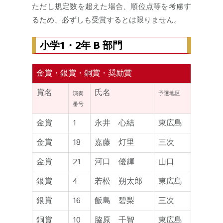
ただし規定数を超えた場合、順位点等を考慮す
るため、必ずしも受賞するとは限りません。
小学1・2年 B 部門
金賞・銀賞・銅賞・奨励賞
賞名
氏名
演奏
予選地区
番号
金賞
1
永井 心結
東広島
金賞
18
嘉藤 灯里
三次
金賞
21
河口 優輝
山口
銀賞
4
若松 朔太郎
東広島
銀賞
16
飯島 碧梨
三次
銅賞
10
脇原 千智
東広島