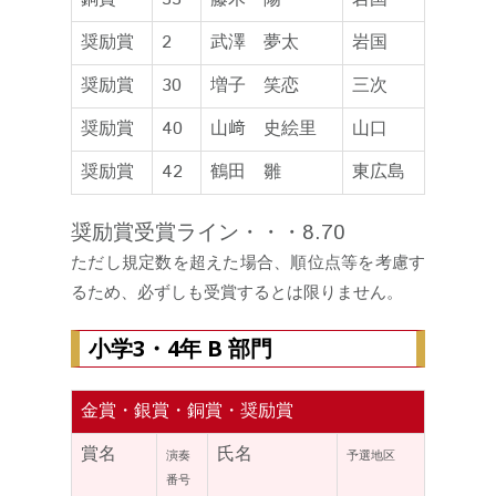
奨励賞
2
武澤 夢太
岩国
奨励賞
30
増子 笑恋
三次
奨励賞
40
山﨑 史絵里
山口
奨励賞
42
鶴田 雛
東広島
奨励賞受賞ライン・・・8.70
ただし規定数を超えた場合、順位点等を考慮す
るため、必ずしも受賞するとは限りません。
小学3・4年 B 部門
金賞・銀賞・銅賞・奨励賞
賞名
氏名
演奏
予選地区
番号