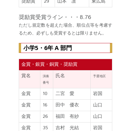
奨励賞
29
山本 凛
東広島
奨励賞受賞ライン・・・8.76
ただし規定数を超えた場合、順位点等を考慮す
るため、必ずしも受賞するとは限りません。
小学5・6年 A 部門
金賞・銀賞・銅賞・奨励賞
賞名
氏名
演奏
予選地区
番号
金賞
10
二宮 愛
岩国
金賞
16
田中 優衣
山口
金賞
26
福田 有紗
山口
金賞
35
吉村 光結
岩国