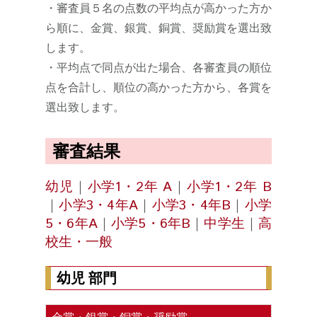
・審査員５名の点数の平均点が高かった方か
ら順に、金賞、銀賞、銅賞、奨励賞を選出致
します。
・平均点で同点が出た場合、各審査員の順位
点を合計し、順位の高かった方から、各賞を
選出致します。
審査結果
幼児
｜
小学1・2年 A
｜
小学1・2年 B
｜
小学3・4年A
｜
小学3・4年B
｜
小学
5・6年A
｜
小学5・6年B
｜
中学生
｜
高
校生・一般
幼児 部門