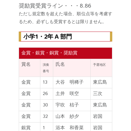
奨励賞受賞ライン・・・8.86
ただし規定数を超えた場合、順位点等を考慮す
るため、必ずしも受賞するとは限りません。
小学1・2年 A 部門
金賞・銀賞・銅賞・奨励賞
賞名
氏名
演奏
予選地区
番号
金賞
13
大谷 明稀子
東広島
金賞
26
土井 咲空
三次
金賞
30
宇吹 桔子
東広島
金賞
32
山本 紗夕
岩国
銀賞
1
浴本 和香菜
岩国