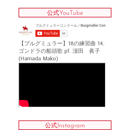
公式YouTube
【ブルグミュラー】18の練習曲 14.
ゴンドラの船頭歌 pf. 濵田 眞子
(Hamada Mako)
公式Instagram