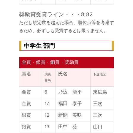
奨励賞受賞ライン・・・8.82
ただし規定数を超えた場合、順位点等を考慮す
るため、必ずしも受賞するとは限りません。
中学生 部門
金賞・銀賞・銅賞・奨励賞
賞名
氏名
演奏
予選地区
番号
金賞
6
乃込 龍平
東広島
金賞
17
福田 泰子
三次
銀賞
12
新開 美咲
三次
銀賞
13
田中 葵
山口