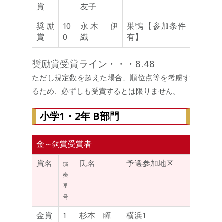
賞
友子
奨励
10
永木 伊
巣鴨【参加条件
賞
0
織
有】
奨励賞受賞ライン・・・8.48
ただし規定数を超えた場合、順位点等を考慮す
るため、必ずしも受賞するとは限りません。
小学1・2年 B部門
金～銅賞受賞者
賞名
氏名
予選参加地区
演
奏
番
号
金賞
1
杉本 瞳
横浜1