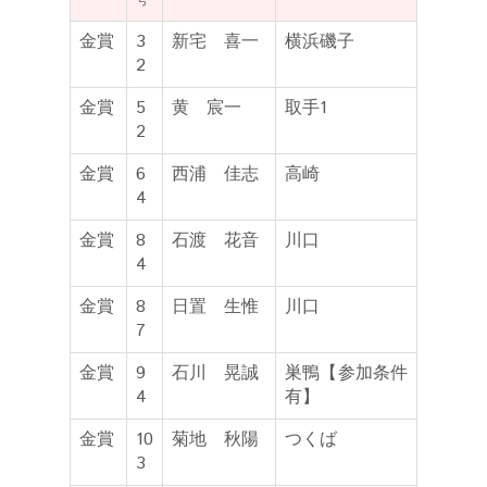
号
金賞
3
新宅 喜一
横浜磯子
2
金賞
5
黄 宸一
取手1
2
金賞
6
西浦 佳志
高崎
4
金賞
8
石渡 花音
川口
4
金賞
8
日置 生惟
川口
7
金賞
9
石川 晃誠
巣鴨【参加条件
4
有】
金賞
10
菊地 秋陽
つくば
3