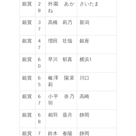
銀賞
2
外園 あか
さいたま
8
ね
銀賞
3
高橋 莉乃
新潟
7
銀賞
4
増田 壮哉
銀座
7
銀賞
6
早川 郁真
横浜1
0
銀賞
6
榛澤 陽茉
川口
5
莉
銀賞
6
小平 奈乃
高崎
7
羽
銀賞
6
相羽 葵月
静岡
8
銀賞
7
鈴木 春陽
静岡