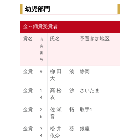
幼児部門
金～銅賞受賞者
賞名
氏名
予選参加地区
演
奏
番
号
金賞
9
柳田 湊
静岡
大
金賞
1
高松 沙
さいたま
4
衣
金賞
2
佐瀬 拓
取手1
6
音
金賞
3
松井 葵
銀座
4
依奈