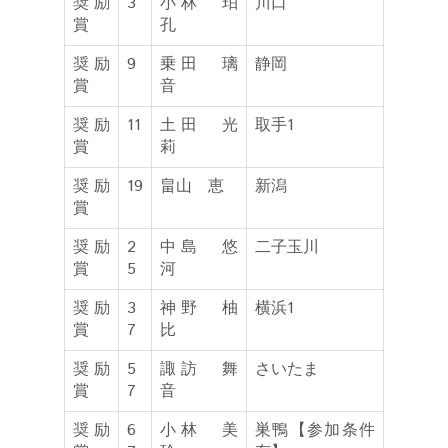
奨励
3
小林 珀
川口
賞
孔
奨励
9
乗田 璃
静岡
賞
音
奨励
11
土田 光
取手1
賞
莉
奨励
19
畠山 恵
新潟
賞
奨励
2
中島 悠
二子玉川
賞
5
河
奨励
3
神野 柚
横浜1
賞
7
比
奨励
5
諏訪 舞
さいたま
賞
7
音
奨励
6
小林 美
巣鴨【参加条件