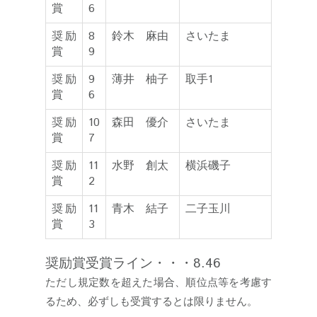
賞
6
奨励
8
鈴木 麻由
さいたま
賞
9
奨励
9
薄井 柚子
取手1
賞
6
奨励
10
森田 優介
さいたま
賞
7
奨励
11
水野 創太
横浜磯子
賞
2
奨励
11
青木 結子
二子玉川
賞
3
奨励賞受賞ライン・・・8.46
ただし規定数を超えた場合、順位点等を考慮す
るため、必ずしも受賞するとは限りません。