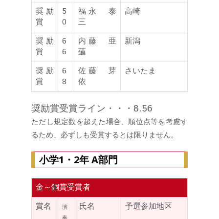
奨励
5
福永 泰
高崎
賞
0
三
奨励
6
内藤 亜
新潟
賞
6
蓮
奨励
6
佐藤 芽
さいたま
賞
8
依
奨励賞受賞ライン・・・8.56
ただし規定数を超えた場合、順位点等を考慮す
るため、必ずしも受賞するとは限りません。
小学1・2年 A部門
金～銅賞受賞者
賞名
氏名
予選参加地区
演
奏