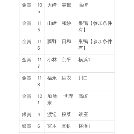
金賞
10
大﨑 美郁
高崎
5
金賞
11
山﨑 和紗
巣鴨【参加条件
5
有】
金賞
11
藤野 日和
巣鴨【参加条件
6
有】
金賞
11
小林 京平
横浜1
7
金賞
11
福永 結衣
川口
8
金賞
12
加地 世理
高崎
1
奈
銀賞
4
渡辺 桜菜
銀座
銀賞
6
宮本 真帆
横浜1