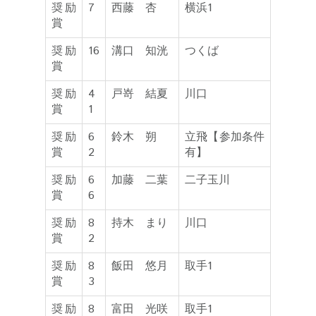
奨励
7
西藤 杏
横浜1
賞
奨励
16
溝口 知洸
つくば
賞
奨励
4
戸嵜 結夏
川口
賞
1
奨励
6
鈴木 朔
立飛【参加条件
賞
2
有】
奨励
6
加藤 二葉
二子玉川
賞
6
奨励
8
持木 まり
川口
賞
2
奨励
8
飯田 悠月
取手1
賞
3
奨励
8
富田 光咲
取手1