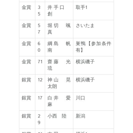
金賞
3
井手口
取手1
5
創
金賞
5
堀切 颯
さいたま
7
真
金賞
6
綱島 帆
巣鴨【参加条件
0
南
有】
金賞
71
齋藤 光
横浜磯子
琉
銀賞
12
神山 晃
横浜磯子
太朗
銀賞
17
白井 愛
川口
麻
銀賞
2
小西 陸
新潟
9