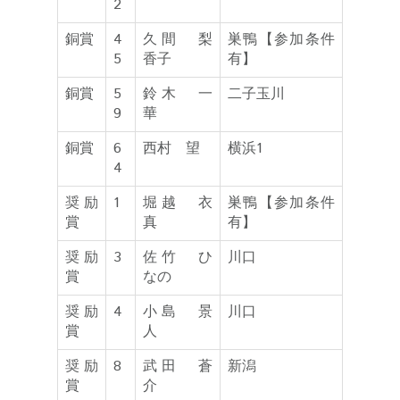
2
銅賞
4
久間 梨
巣鴨【参加条件
5
香子
有】
銅賞
5
鈴木 一
二子玉川
9
華
銅賞
6
西村 望
横浜1
4
奨励
1
堀越 衣
巣鴨【参加条件
賞
真
有】
奨励
3
佐竹 ひ
川口
賞
なの
奨励
4
小島 景
川口
賞
人
奨励
8
武田 蒼
新潟
賞
介