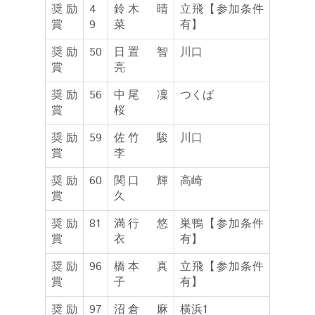
奨励
4
鈴木 晴
立飛【参加条件
賞
9
菜
有】
奨励
50
日置 智
川口
賞
亮
奨励
56
中尾 凜
つくば
賞
桜
奨励
59
佐竹 駿
川口
賞
李
奨励
60
関口 輝
高崎
賞
久
奨励
81
満行 悠
巣鴨【参加条件
賞
衣
有】
奨励
96
橋本 真
立飛【参加条件
賞
子
有】
奨励
97
沼倉 麻
横浜1