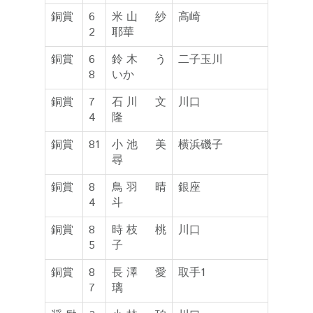
銅賞
6
米山 紗
高崎
2
耶華
銅賞
6
鈴木 う
二子玉川
8
いか
銅賞
7
石川 文
川口
4
隆
銅賞
81
小池 美
横浜磯子
尋
銅賞
8
鳥羽 晴
銀座
4
斗
銅賞
8
時枝 桃
川口
5
子
銅賞
8
長澤 愛
取手1
7
璃