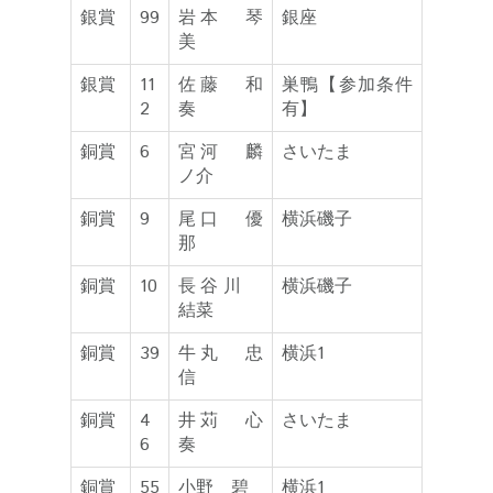
銀賞
99
岩本 琴
銀座
美
銀賞
11
佐藤 和
巣鴨【参加条件
2
奏
有】
銅賞
6
宮河 麟
さいたま
ノ介
銅賞
9
尾口 優
横浜磯子
那
銅賞
10
長谷川
横浜磯子
結菜
銅賞
39
牛丸 忠
横浜1
信
銅賞
4
井苅 心
さいたま
6
奏
銅賞
55
小野 碧
横浜1