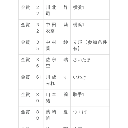
金賞
2
川北 昇
横浜1
2
司
金賞
3
中田 莉
横浜1
2
衣奈
金賞
3
中村 紗
立飛【参加条件
5
葉
有】
金賞
3
佐宗 璃
さいたま
6
空
金賞
61
川成 す
いわき
みれ
金賞
8
山本 莉
取手1
0
緒
金賞
8
濱崎 夏
つくば
8
帆