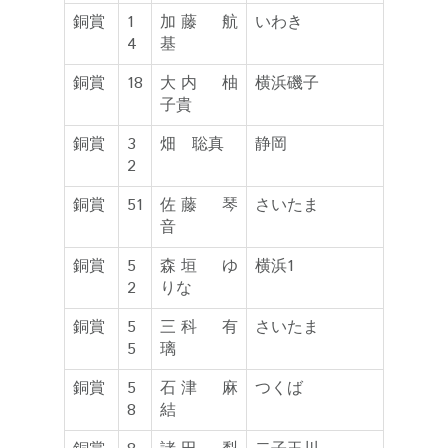
銅賞
1
加藤 航
いわき
4
基
銅賞
18
大内 柚
横浜磯子
子貴
銅賞
3
畑 聡真
静岡
2
銅賞
51
佐藤 琴
さいたま
音
銅賞
5
森垣 ゆ
横浜1
2
りな
銅賞
5
三科 有
さいたま
5
璃
銅賞
5
石津 麻
つくば
8
結