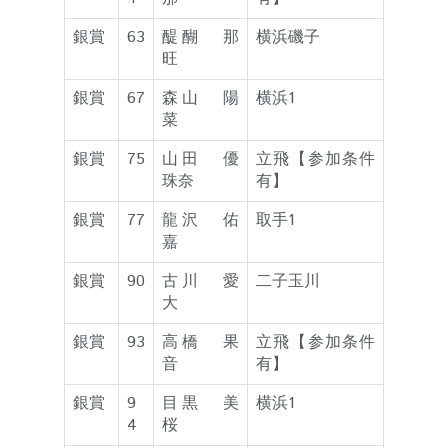
銀賞
63
醍醐 那
横浜磯子
旺
銀賞
67
森山 陽
横浜1
菜
銀賞
75
山田 優
立飛【参加条件
珠奈
有】
銀賞
77
龍沢 佑
取手1
嘉
銀賞
90
古川 愛
二子玉川
大
銀賞
93
高橋 果
立飛【参加条件
音
有】
銀賞
9
目黒 美
横浜1
4
桜