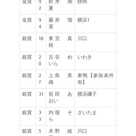
金賞
9
鈴木 瑚
静岡
2
夏
金賞
9
藤井 瑠
横浜1
4
菜
銀賞
18
東宮 真
川口
桜
銀賞
2
古谷 め
いわき
0
いら
銀賞
2
上島 美
巣鴨【参加条件
7
織
有】
銀賞
31
前田 あ
横浜磯子
おい
銀賞
3
内堀 そ
さいたま
3
ら
銀賞
5
木野 綾
川口