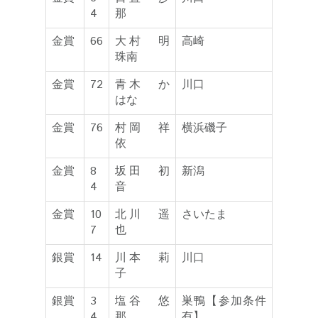
4
那
金賞
66
大村 明
高崎
珠南
金賞
72
青木 か
川口
はな
金賞
76
村岡 祥
横浜磯子
依
金賞
8
坂田 初
新潟
4
音
金賞
10
北川 遥
さいたま
7
也
銀賞
14
川本 莉
川口
子
銀賞
3
塩谷 悠
巣鴨【参加条件
4
那
有】