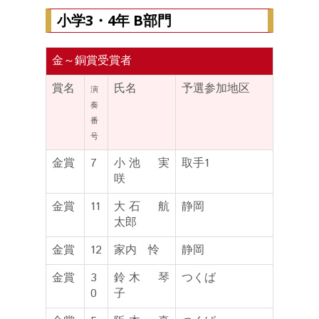
小学3・4年 B部門
金～銅賞受賞者
賞名
氏名
予選参加地区
演
奏
番
号
金賞
7
小池 実
取手1
咲
金賞
11
大石 航
静岡
太郎
金賞
12
家内 怜
静岡
金賞
3
鈴木 琴
つくば
0
子