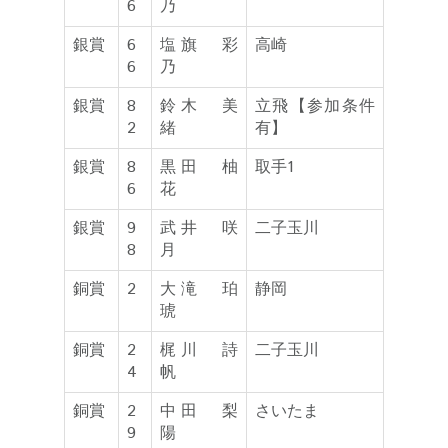
6
乃
銀賞
6
塩旗 彩
高崎
6
乃
銀賞
8
鈴木 美
立飛【参加条件
2
緒
有】
銀賞
8
黒田 柚
取手1
6
花
銀賞
9
武井 咲
二子玉川
8
月
銅賞
2
大滝 珀
静岡
琥
銅賞
2
梶川 詩
二子玉川
4
帆
銅賞
2
中田 梨
さいたま
9
陽