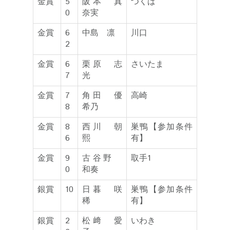
金賞
5
阪本 真
つくば
0
奈実
金賞
6
中島 凛
川口
2
金賞
6
栗原 志
さいたま
7
光
金賞
7
角田 優
高崎
8
希乃
金賞
8
西川 朝
巣鴨【参加条件
6
熙
有】
金賞
9
古谷野
取手1
0
和奏
銀賞
10
日暮 咲
巣鴨【参加条件
稀
有】
銀賞
2
松﨑 愛
いわき