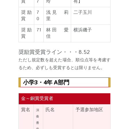
賞
7
玲
有】
奨励
7
浅見 莉
二子玉川
賞
0
里
奨励
71
林田 愛
横浜磯子
賞
佳
奨励賞受賞ライン・・・8.52
ただし規定数を超えた場合、順位点等を考慮す
るため、必ずしも受賞するとは限りません。
小学3・4年 A部門
金～銅賞受賞者
賞名
氏名
予選参加地区
演
奏
番