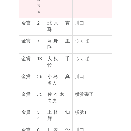
番
号
金賞
2
北原 杏
川口
珠
金賞
7
河野 里
つくば
咲
金賞
13
大藪 千
つくば
怜
金賞
26
小島 真
川口
名人
金賞
35
佐々木
横浜磯子
尚央
金賞
5
上林 知
横浜1
4
輝
金賞
6
日置 沙
川口