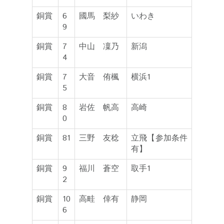
銅賞
6
國馬 梨紗
いわき
9
銅賞
7
中山 凜乃
新潟
4
銅賞
7
大音 侑楓
横浜1
5
銅賞
8
岩佐 帆高
高崎
0
銅賞
81
三野 友稔
立飛【参加条件
有】
銅賞
9
福川 蒼空
取手1
2
銅賞
10
高畦 倖有
静岡
6