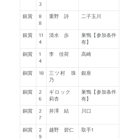
3
銀賞
8
重野 詩
二子玉川
8
銀賞
11
清水 歩
巣鴨【参加条件
4
有】
銅賞
1
李 佳荷
高崎
4
銅賞
18
三ツ村 珠
銀座
乃
銅賞
2
ギロック
巣鴨【参加条件
6
莉杏
有】
銅賞
2
井澤 結
川口
7
銅賞
2
越野 碧仁
取手1
9