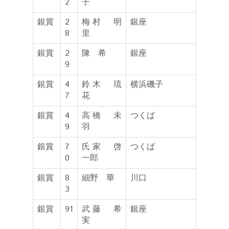
2
子
銀賞
2
梅村 明
銀座
8
里
銀賞
2
陳 希
銀座
9
銀賞
4
鈴木 琉
横浜磯子
7
花
銀賞
4
高橋 未
つくば
9
羽
銀賞
7
氏家 啓
つくば
0
一郎
銀賞
8
細野 華
川口
3
銀賞
91
武藤 希
銀座
実