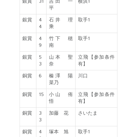
銀賞
31
吉田 一
横浜1
平
銀賞
4
石井 理
取手1
4
乘
銀賞
4
竹下 穂
取手1
9
南
銀賞
5
山本 聖
立飛【参加条件
3
奈
有】
銅賞
6
榛澤 陽
川口
菜乃
銅賞
15
小山 侑
立飛【参加条件
悟
有】
銅賞
3
加藤 花
さいたま
3
銅賞
4
塚本 旭
取手1