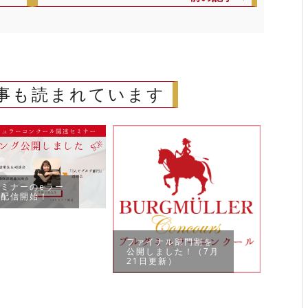
事も読まれています
ミナーのeラー
グ配信開始！
ファイナル部門割を
公開しました！（7月
地区
21日更新）
（静