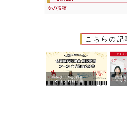
次の投稿
こちらの記
コンクール説明会ア
関連セ
ーカイブ動画公開！
ニン
会 締切日に関
知らせ（8月7
分）