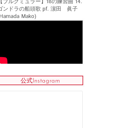
【ブルグミュラー】18の練習曲 14.
ゴンドラの船頭歌 pf. 濵田 眞子
(Hamada Mako)
公式Instagram