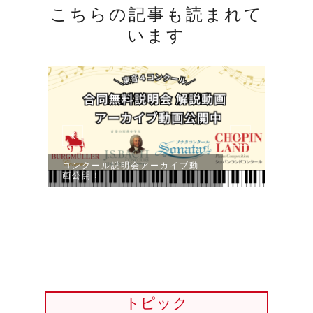
こちらの記事も読まれて
います
202
（7月
コンクール説明会アーカイブ動
画公開！
トピック