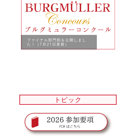
ファイナル部門割を公開しまし
地区
た！（7月21日更新）
大会
トピック