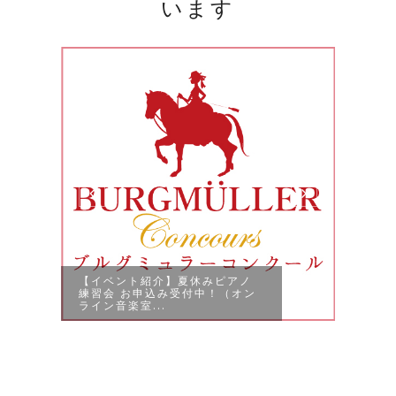
います
「2
アル
【イベント紹介】夏休みピアノ
練習会 お申込み受付中！（オン
ライン音楽室...