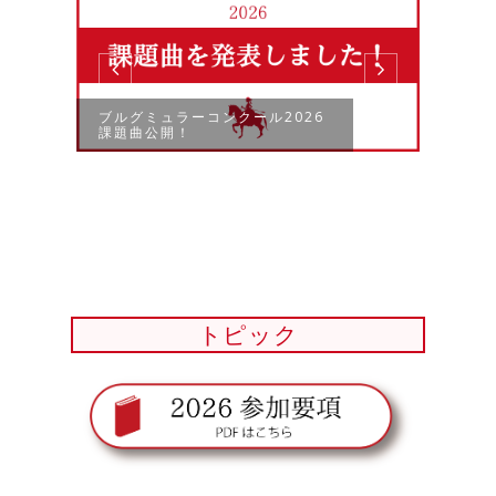
ブルグミュラーコンクール2026
課題曲公開！
デー
ーコン
トピック