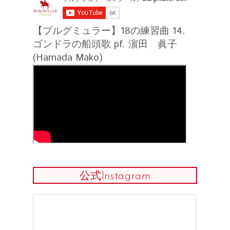
【ブルグミュラー】18の練習曲 14.
ゴンドラの船頭歌 pf. 濵田 眞子
(Hamada Mako)
公式Instagram