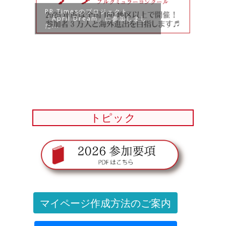
PR Timesのプロジェクト
「April Dream」に参加しまし
た...
【お
の時
トピック
マイページ作成方法のご案内