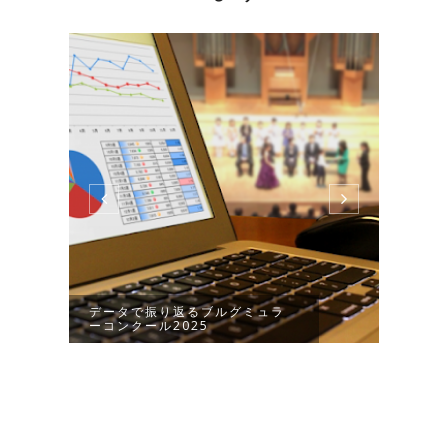
データで振り返るブルグミュラ
202
ーコンクール2025
ル／