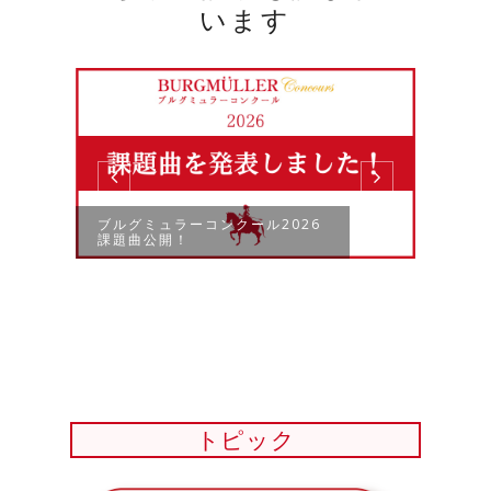
います
ブルグミュラーコンクール2026
課題曲公開！
デー
ーコン
トピック