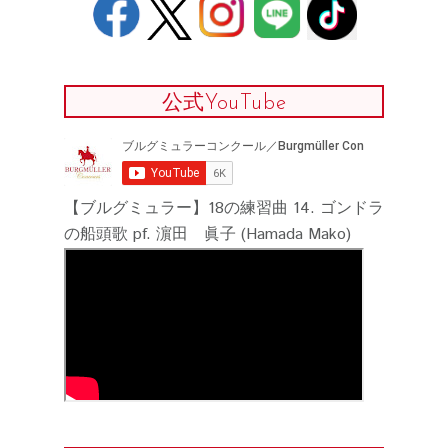
公式YouTube
【ブルグミュラー】18の練習曲 14. ゴンドラ
の船頭歌 pf. 濵田 眞子 (Hamada Mako)