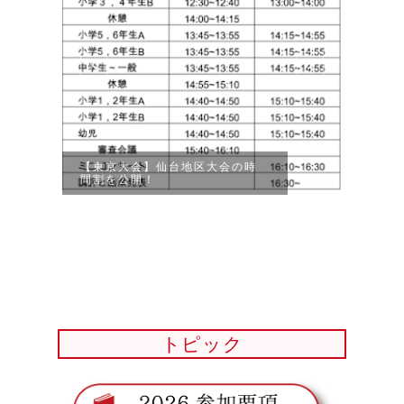
【東京大会】仙台地区大会の時
【福
間割を公開！
地区
トピック