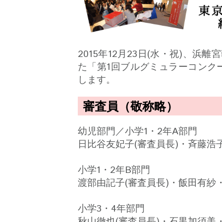
2015年12月23日(水・祝)、
た「第1回ブルグミュラーコンク
します。
審査員（敬称略）
幼児部門／小学1・2年A部門
日比谷友妃子(審査員長)・斉藤
小学1・2年B部門
渡部由記子(審査員長)・飯田有
小学3・4年部門
秋山徹也(審査員長)・石黒加須