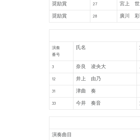
奨励賞
宮上 世
27
奨励賞
廣川 彩
28
曲目賞 (演奏番号順)
氏名
演奏
番号
奈良 凌央大
3
井上 由乃
12
津曲 奏
31
今井 奏音
33
曲目賞 (曲目順)
演奏曲目