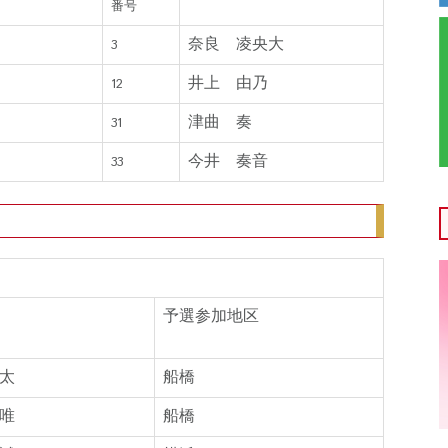
番号
奈良 凌央大
3
井上 由乃
12
津曲 奏
31
今井 奏音
33
予選参加地区
太
船橋
唯
船橋