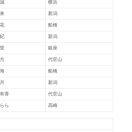
誠
横浜
来
新潟
花
船橋
妃
新潟
里
銀座
方
代官山
海
船橋
月
新潟
有香
代官山
らら
高崎