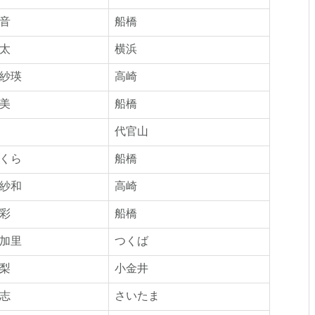
音
船橋
太
横浜
紗瑛
高崎
美
船橋
代官山
くら
船橋
紗和
高崎
彩
船橋
加里
つくば
梨
小金井
志
さいたま