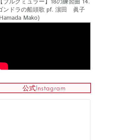
【ブルグミュラー】18の練習曲 14.
ゴンドラの船頭歌 pf. 濵田 眞子
(Hamada Mako)
公式Instagram