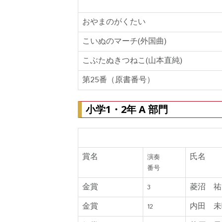
おやまのがくたい
こいぬのマーチ(外国曲)
こぶたぬきつねこ(山本直純)
第25番（原書番号）
小学1・2年 A 部門
金賞・銀賞・銅賞・奨励賞
賞名
氏名
演奏
番号
金賞
菱沼 祐
3
金賞
内田 未
12