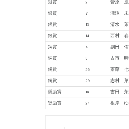
銀賞
菅原 凰
2
銀賞
瀧澤 未
7
銀賞
清水 茉
13
銀賞
西村 春
14
銅賞
副田 侑
4
銅賞
古市 時
8
銅賞
齋藤 七
26
銅賞
志村 菜
29
奨励賞
吉田 茉
18
奨励賞
根岸 ゆ
24
曲目賞 (演奏番号順)