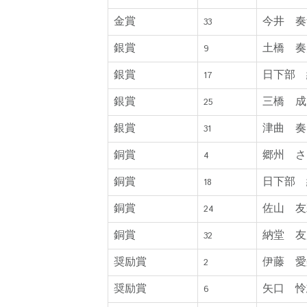
金賞
今井 奏
33
銀賞
土橋 奏
9
銀賞
日下部 
17
銀賞
三橋 成
25
銀賞
津曲 奏
31
銅賞
郷州 さ
4
銅賞
日下部 
18
銅賞
佐山 友
24
銅賞
納堂 友
32
奨励賞
伊藤 愛
2
奨励賞
矢口 怜
6