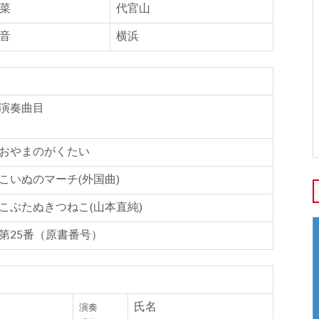
菜
代官山
音
横浜
演奏曲目
おやまのがくたい
こいぬのマーチ(外国曲)
こぶたぬきつねこ(山本直純)
第25番（原書番号）
氏名
演奏