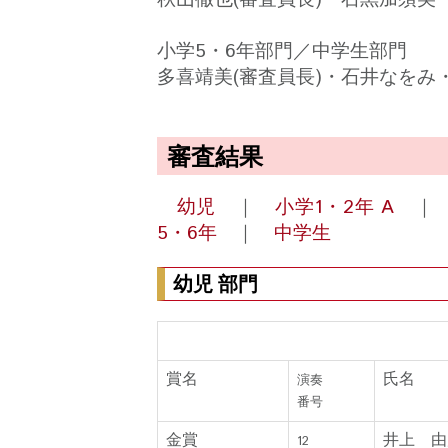
小学5・6年部門／中学生部門
多喜靖美(審査員長)・石井なを
審査結果
幼児
｜
小学1・2年 A
5・6年
｜
中学生
幼児 部門
金賞・銀賞・銅賞・奨励賞
賞名
氏名
演奏
番号
金賞
井上 由
12