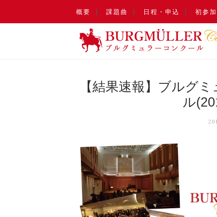
概要
課題曲
日程・申込
初参加
【結果速報】ブルグミ
ル(20
20