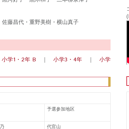
み・佐藤昌代・重野美樹・横山真子
｜
小学1・2年 B
｜
小学3・4年
｜
小学
予選参加地区
乃
代官山