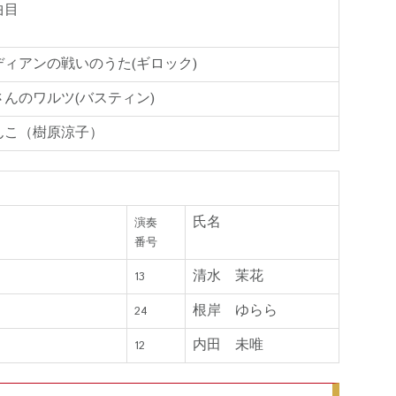
曲目
ディアンの戦いのうた(ギロック)
さんのワルツ(バスティン)
んこ（樹原涼子）
氏名
演奏
番号
清水 茉花
13
根岸 ゆらら
24
内田 未唯
12