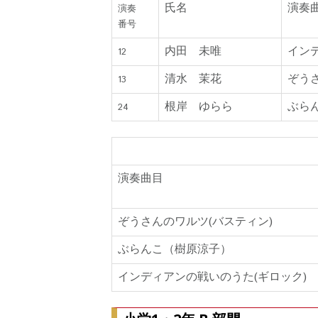
氏名
演奏
演奏
番号
内田 未唯
イン
12
清水 茉花
ぞう
13
根岸 ゆらら
ぶら
24
曲目賞 (曲目順)
演奏曲目
ぞうさんのワルツ(バスティン)
ぶらんこ（樹原涼子）
インディアンの戦いのうた(ギロック)