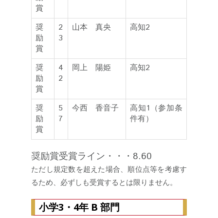
賞
奨
2
山本 真央
高知2
励
3
賞
奨
4
岡上 陽姫
高知2
励
2
賞
奨
5
今西 香音子
高知1（参加条
励
7
件有）
賞
奨励賞受賞ライン・・・8.60
ただし規定数を超えた場合、順位点等を考慮す
るため、必ずしも受賞するとは限りません。
小学3・4年 B 部門