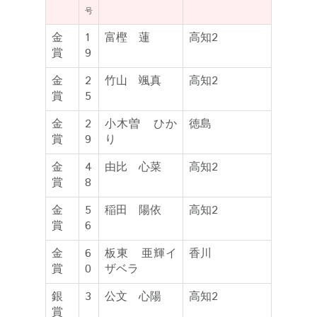
号
金
1
富樫 蓮
高知2
賞
9
金
2
竹山 颯真
高知2
賞
5
金
2
小木曽 ひか
徳島
賞
9
り
金
4
由比 心菜
高知2
賞
8
金
5
稲田 陽依
高知2
賞
6
金
6
板東 亜輝イ
香川
賞
0
ザベラ
銀
3
公文 心陽
高知2
賞