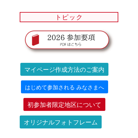
トピック
マイページ作成方法のご案内
はじめて参加される みなさまへ
初参加者限定地区について
オリジナルフォトフレーム