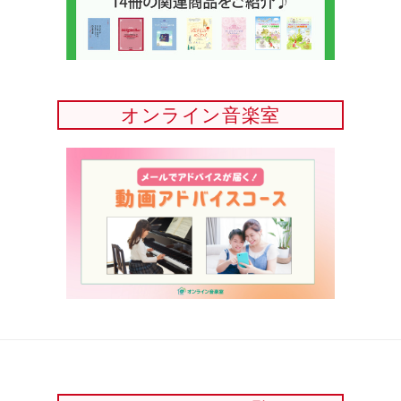
オンライン音楽室