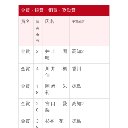
金賞・銀賞・銅賞・奨励賞
賞名
氏名
演
予選地区
奏
番
号
金賞
2
井上 開
高知2
晴
金賞
4
川井 楓
香川
佳
金賞
1
岡﨑 朱
徳島
8
莉
金賞
2
宮口 愛
高知2
0
梨
金賞
3
杉谷 花
徳島
9