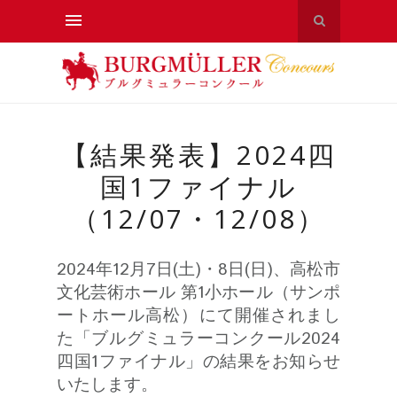
【結果発表】2024四
国1ファイナル
（12/07・12/08）
2024年12月7日(土)・8日(日)、高松市
文化芸術ホール 第1小ホール（サンポ
ートホール高松）にて開催されまし
た「ブルグミュラーコンクール2024
四国1ファイナル」の結果をお知らせ
いたします。