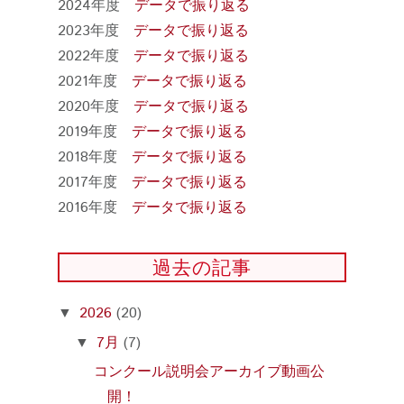
2024年度
データで振り返る
2023年度
データで振り返る
2022年度
データで振り返る
2021年度
データで振り返る
2020年度
データで振り返る
2019年度
データで振り返る
2018年度
データで振り返る
2017年度
データで振り返る
2016年度
データで振り返る
過去の記事
2026
(20)
▼
7月
(7)
▼
コンクール説明会アーカイブ動画公
開！