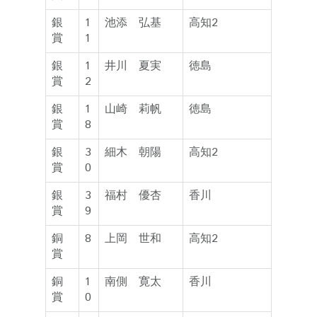
銀
1
池添 弘基
高知2
賞
1
銀
1
井川 夏実
徳島
賞
2
銀
1
山崎 莉帆
徳島
賞
8
銀
3
細木 朝陽
高知2
賞
0
銀
3
福村 優杏
香川
賞
9
銅
8
上岡 世和
高知2
賞
銅
1
南側 寛太
香川
賞
0