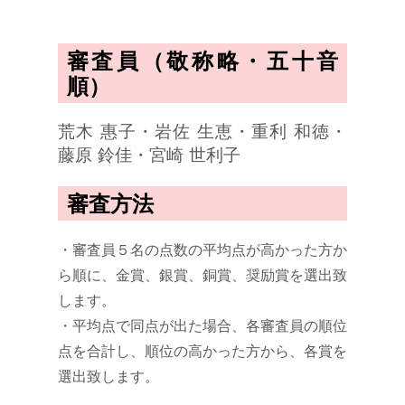
審査員（敬称略・五十音
順）
荒木 惠子・岩佐 生恵・重利 和徳・
藤原 鈴佳・宮崎 世利子
審査方法
・審査員５名の点数の平均点が高かった方か
ら順に、金賞、銀賞、銅賞、奨励賞を選出致
します。
・平均点で同点が出た場合、各審査員の順位
点を合計し、順位の高かった方から、各賞を
選出致します。