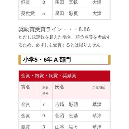
銅賞
8
塚田 真帆
大津
奨励賞
5
星田 彩夏
大津
奨励賞受賞ライン・・・8.86
ただし規定数を超えた場合、順位点等を考慮す
るため、必ずしも受賞するとは限りません。
小学5・6年 A 部門
金賞・銀賞・銅賞・奨励賞
賞名
氏名
演奏
予選地区
番号
金賞
7
吉崎 彩萌
草津
金賞
9
菅沼 宏基
草津
銀賞
3
山本 結々
草津