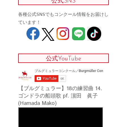
公式SNS
各種公式SNSでもコンクール情報をお届けし
ています！
公式YouTube
【ブルグミュラー】18の練習曲 14.
ゴンドラの船頭歌 pf. 濵田 眞子
(Hamada Mako)