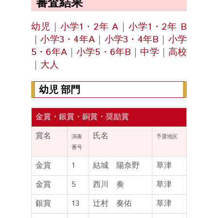
審査結果
幼児
｜
小学1・2年 A
｜
小学1・2年 B
｜
小学3・4年A
｜
小学3・4年B
｜
小学
5・6年A
｜
小学5・6年B
｜
中学
｜
高校
｜
大人
幼児 部門
金賞・銀賞・銅賞・奨励賞
賞名
氏名
演奏
予選地区
番号
金賞
1
結城 陽奈野
草津
金賞
5
西川 奏
草津
銀賞
13
辻村 奏佑
草津