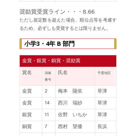
奨励賞受賞ライン・・・8.66
ただし規定数を超えた場合、順位点等を考慮す
るため、必ずしも受賞するとは限りません。
小学3・4年 B 部門
金賞・銀賞・銅賞・奨励賞
賞名
氏名
演奏
予選地区
番号
金賞
2
梅本 陽依
草津
金賞
14
西川 瑞紗
草津
銀賞
11
佐野 いちか
草津
銅賞
7
西村 望優
長浜