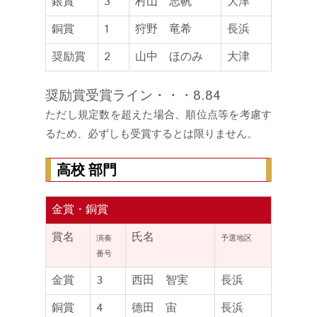
銀賞
3
村山 志帆
大津
銅賞
1
狩野 竜希
長浜
奨励賞
2
山中 ほのみ
大津
奨励賞受賞ライン・・・8.84
ただし規定数を超えた場合、順位点等を考慮す
るため、必ずしも受賞するとは限りません。
高校 部門
金賞・銅賞
賞名
氏名
演奏
予選地区
番号
金賞
3
西田 智実
長浜
銅賞
4
德田 宙
長浜