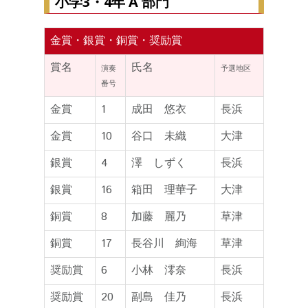
小学3・4年 A 部門
金賞・銀賞・銅賞・奨励賞
賞名
氏名
演奏
予選地区
番号
金賞
1
成田 悠衣
長浜
金賞
10
谷口 未織
大津
銀賞
4
澤 しずく
長浜
銀賞
16
箱田 理華子
大津
銅賞
8
加藤 麗乃
草津
銅賞
17
長谷川 絢海
草津
奨励賞
6
小林 澪奈
長浜
奨励賞
20
副島 佳乃
長浜