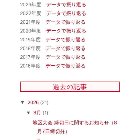
2023年度
データで振り返る
2022年度
データで振り返る
2021年度
データで振り返る
2020年度
データで振り返る
2019年度
データで振り返る
2018年度
データで振り返る
2017年度
データで振り返る
2016年度
データで振り返る
過去の記事
2026
(21)
▼
8月
(1)
▼
地区大会 締切日に関するお知らせ（8
月7日締切分）