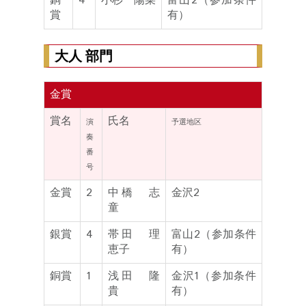
銅
4
小杉 陽菜
富山2（参加条件
賞
有）
大人 部門
金賞
賞名
氏名
演
予選地区
奏
番
号
金賞
2
中橋 志
金沢2
童
銀賞
4
帯田 理
富山2（参加条件
恵子
有）
銅賞
1
浅田 隆
金沢1（参加条件
貴
有）