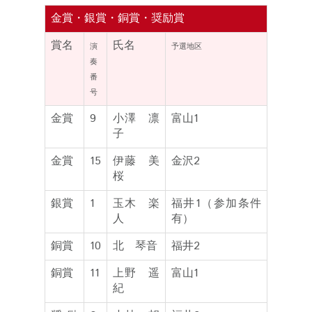
金賞・銀賞・銅賞・奨励賞
賞名
氏名
演
予選地区
奏
番
号
金賞
9
小澤 凛
富山1
子
金賞
15
伊藤 美
金沢2
桜
銀賞
1
玉木 楽
福井1（参加条件
人
有）
銅賞
10
北 琴音
福井2
銅賞
11
上野 遥
富山1
紀