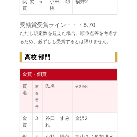
奨励
6
小林 胡
福井2
賞
桃
奨励賞受賞ライン・・・8.70
ただし規定数を超えた場合、順位点等を考慮す
るため、必ずしも受賞するとは限りません。
高校 部門
金賞・銅賞
賞
氏名
演
予選地区
名
奏
番
号
金
3
谷口 すみ
金沢2
賞
れ