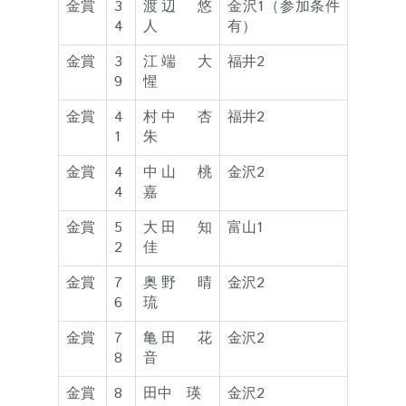
金賞
3
渡辺 悠
金沢1（参加条件
4
人
有）
金賞
3
江端 大
福井2
9
惺
金賞
4
村中 杏
福井2
1
朱
金賞
4
中山 桃
金沢2
4
嘉
金賞
5
大田 知
富山1
2
佳
金賞
7
奥野 晴
金沢2
6
琉
金賞
7
亀田 花
金沢2
8
音
金賞
8
田中 瑛
金沢2