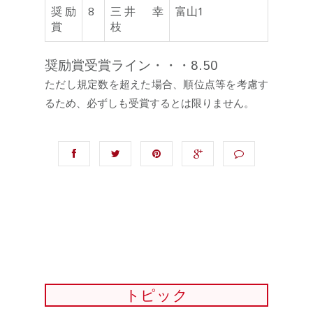
奨励
8
三井 幸
富山1
賞
枝
奨励賞受賞ライン・・・8.50
ただし規定数を超えた場合、順位点等を考慮す
るため、必ずしも受賞するとは限りません。
トピック