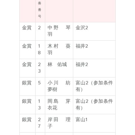
奏
番
号
金賞
2
中野 琴
金沢2
羽
金賞
1
木村 葵
福井2
8
羽
金賞
2
林 佑城
福井2
3
銀賞
5
小川 紡
富山2（参加条件
夢樹
有）
銀賞
1
岡島 芽
富山2（参加条件
3
衣花
有）
銀賞
2
岸田 理
富山1
7
子