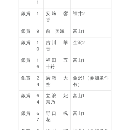
1
銀賞
1
安﨑 響
福井2
香
銀賞
9
前 美織
富山1
銀賞
1
吉川 華
金沢2
0
音
銀賞
1
福田 五
富山1
6
十鈴
銀賞
2
廣瀬 大
金沢1（参加条件
4
空
有）
銀賞
6
立浪 妃
富山1
4
奈乃
銀賞
6
野口 楓
富山1
7
花