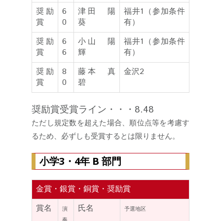
奨励
6
津田 陽
福井1（参加条件
賞
0
葵
有）
奨励
6
小山 陽
福井1（参加条件
賞
6
輝
有）
奨励
8
藤本 真
金沢2
賞
0
碧
奨励賞受賞ライン・・・8.48
ただし規定数を超えた場合、順位点等を考慮す
るため、必ずしも受賞するとは限りません。
小学3・4年 B 部門
金賞・銀賞・銅賞・奨励賞
賞名
氏名
演
予選地区
奏