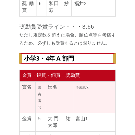
奨励
6
和田 紗
福井2
賞
彩
奨励賞受賞ライン・・・8.66
ただし規定数を超えた場合、順位点等を考慮す
るため、必ずしも受賞するとは限りません。
小学3・4年 A 部門
金賞・銀賞・銅賞・奨励賞
賞名
氏名
演
予選地区
奏
番
号
金賞
5
大門 祐
富山1
太郎