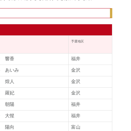
名
予選地区
﨑 響香
福井
井 あいみ
金沢
田 煌人
金沢
髙 羅妃
金沢
本 朝陽
福井
端 大惺
福井
森 陽向
富山