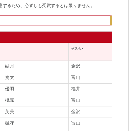
慮するため、必ずしも受賞するとは限りません。
名
予選地区
山 結月
金沢
坂 奏太
富山
見 優羽
福井
山 桃嘉
富山
佐 芙美
金沢
口 楓花
富山