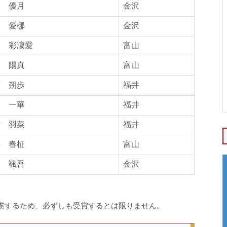
辺 優月
金沢
川 愛梛
金沢
田 彩凜愛
富山
水 陽真
富山
葉 朔歩
福井
月 一華
福井
村 羽菜
福井
井 春柾
富山
深 颯吾
金沢
慮するため、必ずしも受賞するとは限りません。