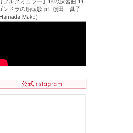
【ブルグミュラー】18の練習曲 14.
ゴンドラの船頭歌 pf. 濵田 眞子
(Hamada Mako)
公式Instagram