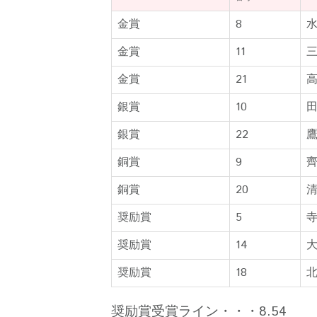
金賞
8
金賞
11
金賞
21
銀賞
10
銀賞
22
銅賞
9
銅賞
20
奨励賞
5
奨励賞
14
奨励賞
18
奨励賞受賞ライン・・・8.54