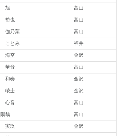
本 旭
富山
矢 裕也
富山
島 伽乃葉
富山
川 ことみ
福井
端 海空
金沢
川 華音
富山
戸 和奏
金沢
谷 崚士
金沢
沢 心音
富山
 陽哉
富山
川 実玖
金沢