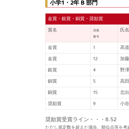
小学1・2年 B 部門
金賞・銀賞・銅賞・奨励賞
賞名
氏
演奏
番号
金賞
1
高
金賞
12
加
銀賞
4
野
銅賞
5
高
銅賞
15
北
奨励賞
9
小
奨励賞受賞ライン・・・8.52
ただし規定数を超えた場合、順位点等を考