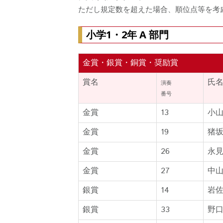
ただし規定数を超えた場合、順位点等を考
小学1・2年 A 部門
金賞・銀賞・銅賞・奨励賞
賞名
氏
演奏
番号
金賞
13
小
金賞
19
猪
金賞
26
永
金賞
27
中
銀賞
14
岩
銀賞
33
野