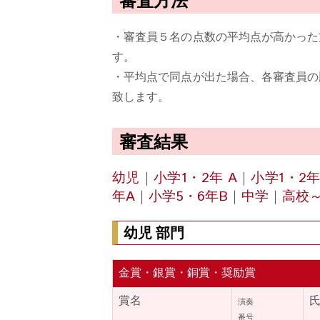
・審査員５名の点数の平均点が高かった
す。
・平均点で同点が出た場合、各審査員の
致します。
審査結果
幼児
｜
小学1・2年 A
｜
小学1・2年
年A
｜
小学5・6年B
｜
中学
｜
高校
幼児 部門
金賞・銀賞・銅賞・奨励賞
賞名
演奏
番号