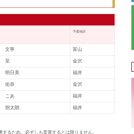
名
予選地区
道 文寧
富山
藤 至
金沢
澤 明日美
福井
田 佑奈
金沢
出 こあ
福井
谷 朔太朗
福井
慮するため、必ずしも受賞するとは限りません。