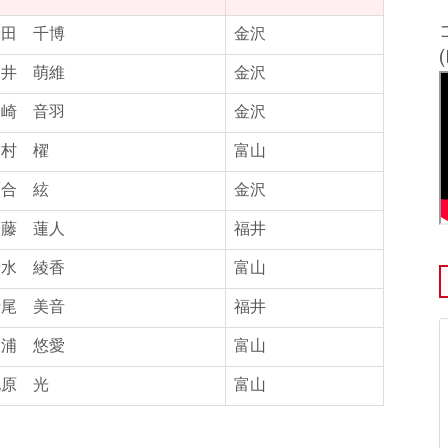
水田 千博
金沢
三井 萌維
金沢
高崎 音羽
金沢
田村 櫂
富山
鷹合 絃
金沢
齊藤 蓮人
福井
清水 綾香
富山
寺尾 美音
福井
大浦 悠愛
富山
北原 光
富山