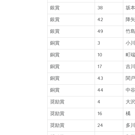
銀賞
38
坂
銀賞
42
降
銀賞
49
竹
銅賞
3
小
銅賞
10
町
銅賞
17
吉
銅賞
43
関
銅賞
44
中
奨励賞
4
大
奨励賞
16
橘
奨励賞
24
多