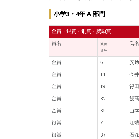
小学3・4年 A 部門
金賞・銀賞・銅賞・奨励賞
賞名
氏
演奏
番号
金賞
6
安
金賞
14
今
金賞
18
得
金賞
32
飯
金賞
35
山
銀賞
7
江
銀賞
37
石