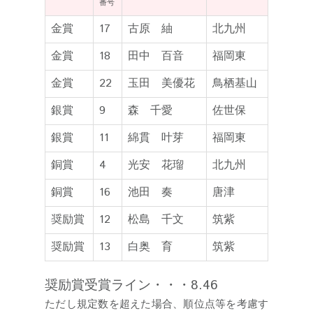
番号
金賞
17
古原 紬
北九州
金賞
18
田中 百音
福岡東
金賞
22
玉田 美優花
鳥栖基山
銀賞
9
森 千愛
佐世保
銀賞
11
綿貫 叶芽
福岡東
銅賞
4
光安 花瑠
北九州
銅賞
16
池田 奏
唐津
奨励賞
12
松島 千文
筑紫
奨励賞
13
白奥 育
筑紫
奨励賞受賞ライン・・・8.46
ただし規定数を超えた場合、順位点等を考慮す