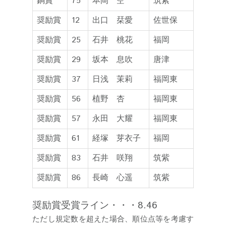
銅賞
75
本岡 空
筑紫
奨励賞
12
出口 栞愛
佐世保
奨励賞
25
石井 桃花
福岡
奨励賞
29
坂本 息吹
唐津
奨励賞
37
日浅 茉莉
福岡東
奨励賞
56
植野 杏
福岡東
奨励賞
57
永田 大耀
福岡東
奨励賞
61
経塚 芽衣子
福岡
奨励賞
83
石井 咲翔
筑紫
奨励賞
86
長崎 心遥
筑紫
奨励賞受賞ライン・・・8.46
ただし規定数を超えた場合、順位点等を考慮す