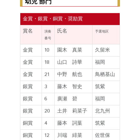
幼児 部門
金賞・銀賞・銅賞・奨励賞
賞名
氏名
演奏
予選地区
番号
金賞
10
園木 真菜
久留米
金賞
18
山口 詩華
福岡
金賞
21
中野 航也
鳥栖基山
銀賞
3
藤木 智史
筑紫
銀賞
6
廣瀬 碧
福岡
銀賞
20
土井 莉菜子
北九州
銅賞
4
藤本 詞葉
筑紫
銅賞
12
川端 緋菜
佐世保