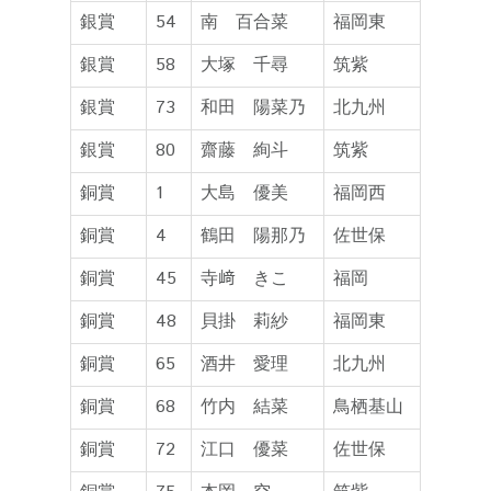
銀賞
54
南 百合菜
福岡東
銀賞
58
大塚 千尋
筑紫
銀賞
73
和田 陽菜乃
北九州
銀賞
80
齋藤 絢斗
筑紫
銅賞
1
大島 優美
福岡西
銅賞
4
鶴田 陽那乃
佐世保
銅賞
45
寺﨑 きこ
福岡
銅賞
48
貝掛 莉紗
福岡東
銅賞
65
酒井 愛理
北九州
銅賞
68
竹内 結菜
鳥栖基山
銅賞
72
江口 優菜
佐世保