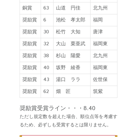
銅賞
63
山道 円佳
北九州
奨励賞
6
池松 孝太郎
福岡
奨励賞
30
松竹 大知
唐津
奨励賞
32
大山 栗亜武
福岡東
奨励賞
38
杉山 陽愛
北九州
奨励賞
40
坂野 綾香
福岡東
奨励賞
43
湯口 ララ
佐世保
奨励賞
62
畑 匠
筑紫
奨励賞受賞ライン・・・8.40
ただし規定数を超えた場合、順位点等を考慮す
るため、必ずしも受賞するとは限りません。