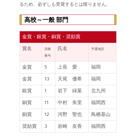
るため、必ずしも受賞するとは限りません。
高校～一般 部門
金賞・銀賞・銅賞・奨励賞
賞名
氏名
演奏
予選地区
番号
金賞
5
上長 愛
福岡
金賞
13
天尾 優希
福岡
銀賞
1
岩下 緑葉
北九州
銅賞
11
中村 朱里
福岡西
銅賞
12
河野 聖也
鳥栖基山
奨励賞
3
岩崎 友香
福岡西