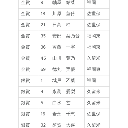
金賞
8
軸屋 結菜
福岡
金賞
18
川原 菫伶
佐世保
金賞
21
日髙 柚
佐世保
金賞
35
安部 栞乃音
福岡東
金賞
36
齊藤 一寧
福岡東
金賞
45
山川 葉乃
久留米
金賞
69
德丸 実優
福岡東
銀賞
1
城戸 乙葉
福岡
銀賞
4
永渕 愛梨
久留米
銀賞
5
白水 玄
久留米
銀賞
16
岩永 千恵
佐世保
銀賞
32
須賀 大喜
久留米