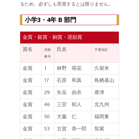
るため、必ずしも受賞するとは限りません。
小学3・4年 B 部門
金賞・銀賞・銅賞・奨励賞
賞名
氏名
演奏
予選地区
番号
金賞
1
林野 萌花
久留米
金賞
17
石原 和真
鳥栖基山
金賞
29
矢岳 由衣
唐津
金賞
46
三宮 郁人
北九州
金賞
50
大薗 仁
福岡東
金賞
53
古賀 恭一郎
筑紫