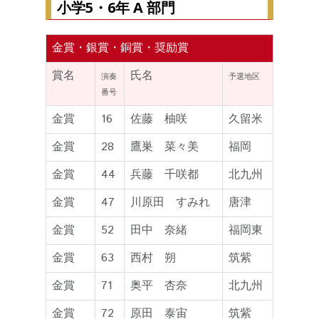
小学5・6年 A 部門
金賞・銀賞・銅賞・奨励賞
賞名
氏名
演奏
予選地区
番号
金賞
16
佐藤 柚咲
久留米
金賞
28
鷹巣 菜々美
福岡
金賞
44
兵藤 千咲都
北九州
金賞
47
川原田 すみれ
唐津
金賞
52
田中 奈緒
福岡東
金賞
63
西村 朔
筑紫
金賞
71
奥平 杏奈
北九州
金賞
72
原田 泰宙
筑紫