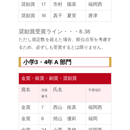
奨励賞
17
市村 陽菜
福岡西
奨励賞
18
真子 夏実
唐津
奨励賞受賞ライン・・・8.38
ただし規定数を超えた場合、順位点等を考慮す
るため、必ずしも受賞するとは限りません。
小学3・4年 A 部門
金賞・銀賞・銅賞・奨励賞
賞名
氏名
演奏
予選地区
番号
金賞
7
西山 稜真
福岡西
金賞
8
焼山 優莉
福岡