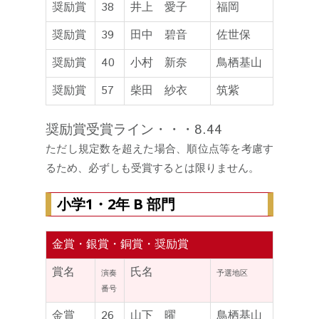
奨励賞
38
井上 愛子
福岡
奨励賞
39
田中 碧音
佐世保
奨励賞
40
小村 新奈
鳥栖基山
奨励賞
57
柴田 紗衣
筑紫
奨励賞受賞ライン・・・8.44
ただし規定数を超えた場合、順位点等を考慮す
るため、必ずしも受賞するとは限りません。
小学1・2年 B 部門
金賞・銀賞・銅賞・奨励賞
賞名
氏名
演奏
予選地区
番号
金賞
26
山下 曜
鳥栖基山