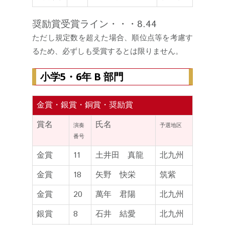
奨励賞受賞ライン・・・8.44
ただし規定数を超えた場合、順位点等を考慮す
るため、必ずしも受賞するとは限りません。
小学5・6年 B 部門
金賞・銀賞・銅賞・奨励賞
賞名
氏名
演奏
予選地区
番号
金賞
11
土井田 真龍
北九州
金賞
18
矢野 快栄
筑紫
金賞
20
萬年 君陽
北九州
銀賞
8
石井 結愛
北九州