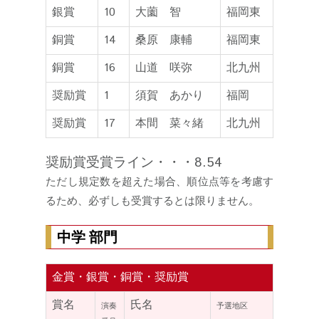
銀賞
10
大薗 智
福岡東
銅賞
14
桑原 康輔
福岡東
銅賞
16
山道 咲弥
北九州
奨励賞
1
須賀 あかり
福岡
奨励賞
17
本間 菜々緒
北九州
奨励賞受賞ライン・・・8.54
ただし規定数を超えた場合、順位点等を考慮す
るため、必ずしも受賞するとは限りません。
中学 部門
金賞・銀賞・銅賞・奨励賞
賞名
氏名
演奏
予選地区