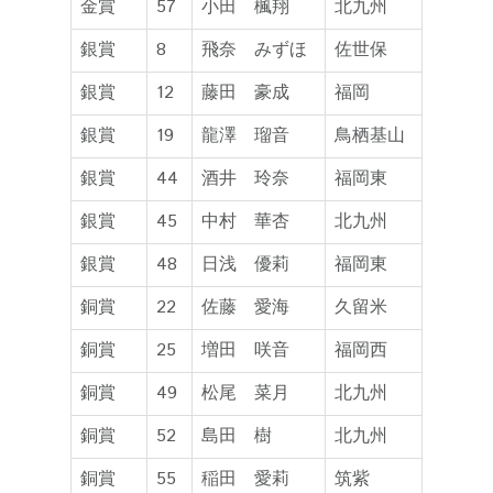
金賞
57
小田 楓翔
北九州
銀賞
8
飛奈 みずほ
佐世保
銀賞
12
藤田 豪成
福岡
銀賞
19
龍澤 瑠音
鳥栖基山
銀賞
44
酒井 玲奈
福岡東
銀賞
45
中村 華杏
北九州
銀賞
48
日浅 優莉
福岡東
銅賞
22
佐藤 愛海
久留米
銅賞
25
増田 咲音
福岡西
銅賞
49
松尾 菜月
北九州
銅賞
52
島田 樹
北九州
銅賞
55
稲田 愛莉
筑紫