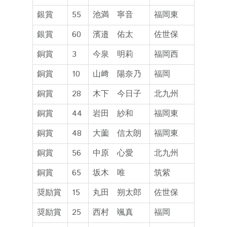
銀賞
55
池満 寧音
福岡東
銀賞
60
濱邉 佑太
佐世保
銅賞
3
今泉 明莉
福岡西
銅賞
10
山﨑 陽奈乃
福岡
銅賞
28
木下 今日子
北九州
銅賞
44
岩田 紗和
福岡東
銅賞
48
大薗 信太朗
福岡東
銅賞
56
中原 心愛
北九州
銅賞
65
坂木 唯
筑紫
奨励賞
15
丸田 朔太郎
佐世保
奨励賞
25
西村 颯真
福岡