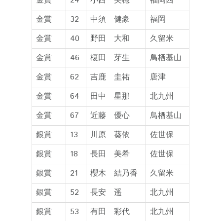
金賞
24
小西 美穂
福岡西
金賞
32
中須 健豪
福岡
金賞
40
野田 大和
久留米
金賞
46
榎田 芽生
鳥栖基山
金賞
62
吉鹿 圭祐
唐津
金賞
64
田中 星那
北九州
金賞
67
近藤 優心
鳥栖基山
銀賞
13
川原 葵依
佐世保
銀賞
18
長田 美希
佐世保
銀賞
21
櫻木 結乃香
久留米
銀賞
52
長安 遥
北九州
銀賞
53
有田 彩代
北九州