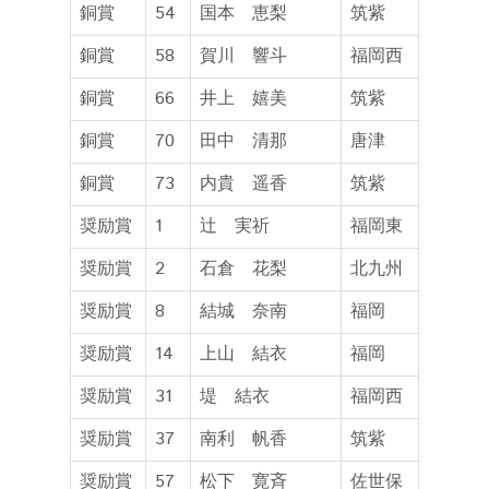
銅賞
54
国本 恵梨
筑紫
銅賞
58
賀川 響斗
福岡西
銅賞
66
井上 嬉美
筑紫
銅賞
70
田中 清那
唐津
銅賞
73
内貴 遥香
筑紫
奨励賞
1
辻 実祈
福岡東
奨励賞
2
石倉 花梨
北九州
奨励賞
8
結城 奈南
福岡
奨励賞
14
上山 結衣
福岡
奨励賞
31
堤 結衣
福岡西
奨励賞
37
南利 帆香
筑紫
奨励賞
57
松下 寛斉
佐世保