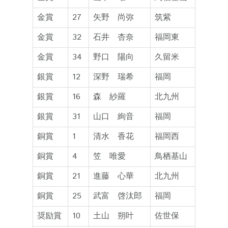
金賞
27
矢野 尚弥
筑紫
金賞
32
石井 杏奈
福岡東
金賞
34
野口 陽向
久留米
銀賞
12
深野 瑞希
福岡
銀賞
16
森 紗羅
北九州
銀賞
31
山口 絢音
福岡
銅賞
1
清水 香花
福岡西
銅賞
4
笠 唯愛
鳥栖基山
銅賞
21
進藤 心華
北九州
銅賞
25
武富 啓汰郎
福岡
奨励賞
10
土山 朔叶
佐世保