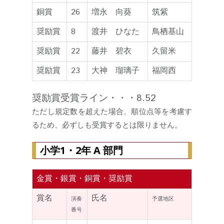
銅賞
26
増永 向葵
筑紫
奨励賞
8
渡井 ひなた
鳥栖基山
奨励賞
22
藤井 碧衣
久留米
奨励賞
23
大神 瑠璃子
福岡西
奨励賞受賞ライン・・・8.52
ただし規定数を超えた場合、順位点等を考慮す
るため、必ずしも受賞するとは限りません。
小学1・2年 A 部門
金賞・銀賞・銅賞・奨励賞
賞名
氏名
演奏
予選地区
番号