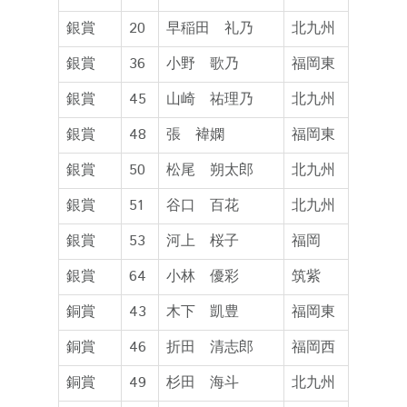
銀賞
20
早稲田 礼乃
北九州
銀賞
36
小野 歌乃
福岡東
銀賞
45
山崎 祐理乃
北九州
銀賞
48
張 褘嫻
福岡東
銀賞
50
松尾 朔太郎
北九州
銀賞
51
谷口 百花
北九州
銀賞
53
河上 桜子
福岡
銀賞
64
小林 優彩
筑紫
銅賞
43
木下 凱豊
福岡東
銅賞
46
折田 清志郎
福岡西
銅賞
49
杉田 海斗
北九州